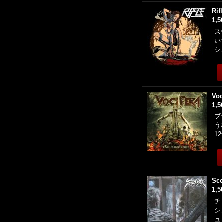
Rif
1,
ス
い
シ
Voc
1,
ブ
う
1
Sce
1,
チ
シ
ュ