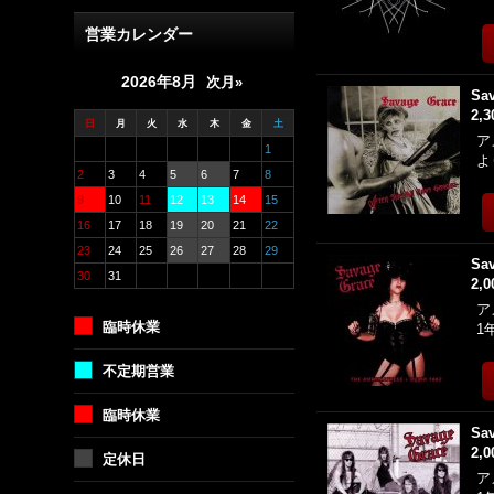
営業カレンダー
2026年8月
次月»
Sav
2,
日
月
火
水
木
金
土
ア
1
よ
2
3
4
5
6
7
8
9
10
11
12
13
14
15
16
17
18
19
20
21
22
23
24
25
26
27
28
29
Sav
30
31
2,
ア
臨時休業
1
不定期営業
臨時休業
Sav
2,
定休日
ア