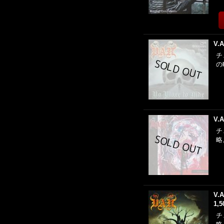
V.A
チ
の
V.A
チ
略
V.A
1,
チ