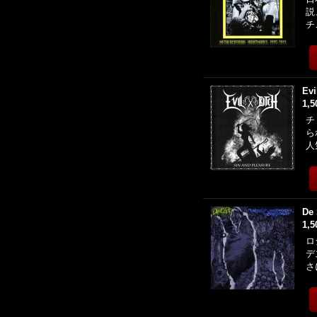
説
チ
Evi
1,
チ
ら
人
De
1,
ロ
デ
さ