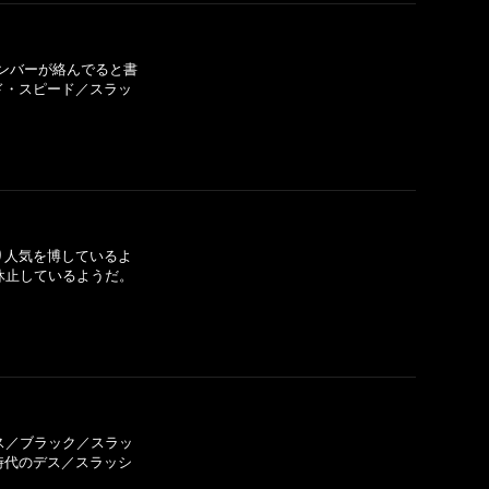
のメンバーが絡んでると書
ド・スピード／スラッ
なり人気を博しているよ
休止しているようだ。
デス／ブラック／スラッ
時代のデス／スラッシ