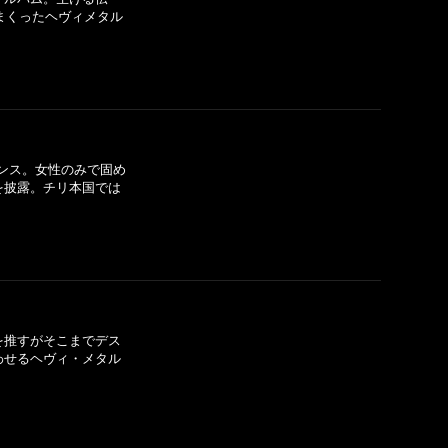
えまくったヘヴィメタル
名センス。女性のみで固め
を披露。チリ本国では
さを推すがそこまでデス
わせるヘヴィ・メタル