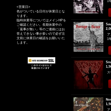
1
<営業日>
色がついている日付が休業日とな
ります。
臨時休業等についてはメインHPを
Sav
ご確認ください。長期休業中の
2,
「返事が無い」等のご連絡にはお
答えできない事が多いので必ず注
ア
文前に休業日の確認をお願いいた
1
します。
Sna
1,
ス
Noc
1,
ア