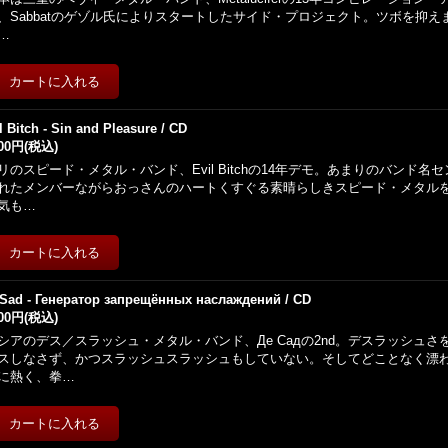
、Sabbatのゲゾル氏によりスタートしたサイド・プロジェクト。ツボを抑
…
l Bitch - Sin and Pleasure / CD
500円
(税込)
リのスピード・メタル・バンド、Evil Bitchの14年デモ。あまりのバンド
れたメンバーながらおっさんのハートくすぐる素晴らしきスピード・メタル
気も…
 Sad - Генератор запрещённых наслаждений / CD
500円
(税込)
シアのデス／スラッシュ・メタル・バンド、Де Садの2nd。デスラッシュ
スしなさず、かつスラッシュスラッシュもしていない。そしてどことなく漂
に熱く、拳…