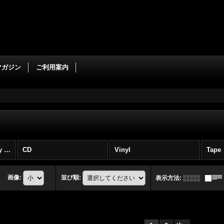
マガジン
ご利用案内
Thrash / Speed / Heavy Metal (全商品)
CD
Vinyl
Tape
画像
:
並び順
:
表示方法
: