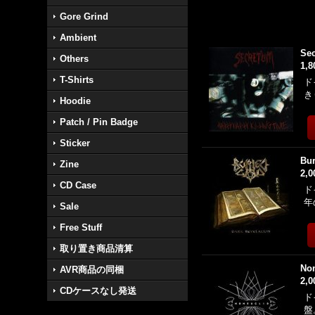
Gore Grind
Ambient
Sec
Others
1,
T-Shirts
ド
き
Hoodie
Patch / Pin Badge
Sticker
Bur
Zine
2,
CD Case
ド
年
Sale
Free Stuff
取り置き商品清算
Non
AVR商品の同梱
2,
CDケースなし発送
ド
盤