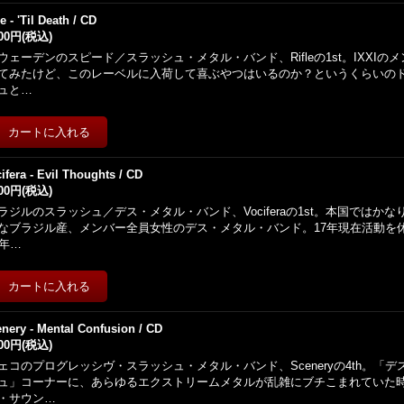
le - 'Til Death / CD
500円
(税込)
ウェーデンのスピード／スラッシュ・メタル・バンド、Rifleの1st。IXXI
てみたけど、このレーベルに入荷して喜ぶやつはいるのか？というくらいの
ュと…
ifera - Evil Thoughts / CD
500円
(税込)
ラジルのスラッシュ／デス・メタル・バンド、Vociferaの1st。本国ではか
なブラジル産、メンバー全員女性のデス・メタル・バンド。17年現在活動を
2年…
nery - Mental Confusion / CD
500円
(税込)
ェコのプログレッシヴ・スラッシュ・メタル・バンド、Sceneryの4th。「
ュ」コーナーに、あらゆるエクストリームメタルが乱雑にブチこまれていた
・サウン…