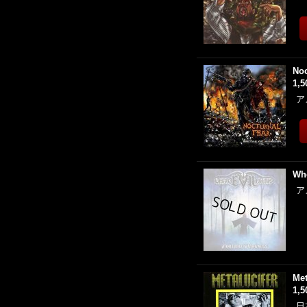
Noc
1,
ア
Whe
ア
Met
1,
日