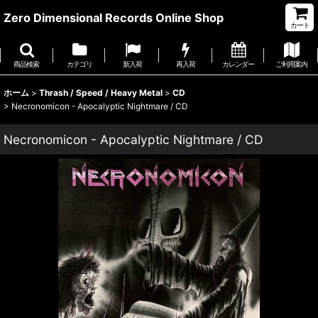
Zero Dimensional Records Online Shop
カート
商品検索
カテゴリ
新入荷
再入荷
カレンダー
ご利用案内
ホーム
>
Thrash / Speed / Heavy Metal
>
CD
>
Necronomicon - Apocalyptic Nightmare / CD
Necronomicon - Apocalyptic Nightmare / CD