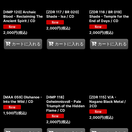
[HMP 120] Archaic
[ZDR 117 / BR 020]
[ZDR 116 / BR 019]
Blood - Reclaiming The
Shade - Isa / CD
Shade - Temple for the
Ancient Spirit / CD
End of Days / CD
2,000
円
(税込)
2,000
円
(税込)
2,000
円
(税込)
カートに入れる
カートに入れる
カートに入れる
[MAA 059] Olshanoe -
[HMP 118]
[ZDR 115] V/A -
Into the Wild / CD
Geheimnisvoll - Pale
Nagano Black Metal /
Triumph of the Hidden
2CD
Flame / CD
1,500
円
(税込)
2,000
円
(税込)
2,000
円
(税込)