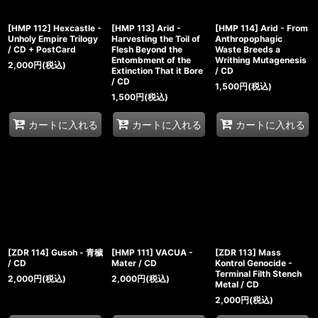
[HMP 112] Hexcastle -
[HMP 113] Arid -
[HMP 114] Arid - From
Unholy Empire Trilogy
Harvesting the Toil of
Anthropophagic
/ CD + PostCard
Flesh Beyond the
Waste Breeds a
Entombment of the
Writhing Mutagenesis
2,000
円
(税込)
Extinction That it Bore
/ CD
/ CD
1,500
円
(税込)
1,500
円
(税込)
カートに入れる
カートに入れる
カートに入れる
[ZDR 114] Gusoh - 青穢
[HMP 111] VACUA -
[ZDR 113] Mass
/ CD
Mater / CD
Kontrol Genocide -
Terminal Filth Stench
2,000
円
(税込)
2,000
円
(税込)
Metal / CD
2,000
円
(税込)