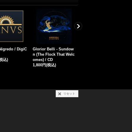
mains - Horror
Thy Infernal - Warlords
Seges Findere - Procla
S
l / CD
of Hell / CD
mation of Blood Venge
B
(税込)
1,500円
(税込)
ance / CD
a
1,800円
(税込)
2
リセット