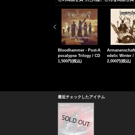
iC
Glorior Belli - Sundow
Nortt - Endeligt / DigiC
Odal - Geistes
n (The Flock That Welc
D
CD
omes) / CD
2,300円
(税込)
1,800円
(税込)
1,800円
(税込)
最近チェックしたアイテム