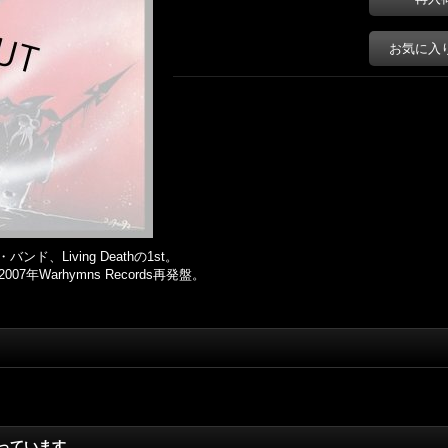
お気に入
、Living Deathの1st。
07年Warhymns Records再発盤。
っています