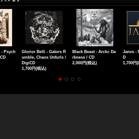
 Unruh /
Death Yell - Descent int
Ebola - Hell's Death Me
Vital Re
o Hell / CD
tal / CD
s of Hel
1,500円
(税込)
1,500円
(税込)
1,500円