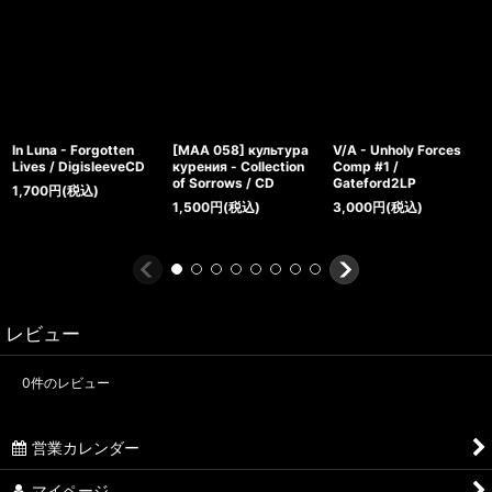
In Luna - Forgotten
[MAA 058] культура
V/A - Unholy Forces
Lives / DigisleeveCD
курения - Collection
Comp #1 /
of Sorrows / CD
Gateford2LP
1,700
円
(税込)
1,500
円
(税込)
3,000
円
(税込)
レビュー
0
件のレビュー
営業カレンダー
マイページ