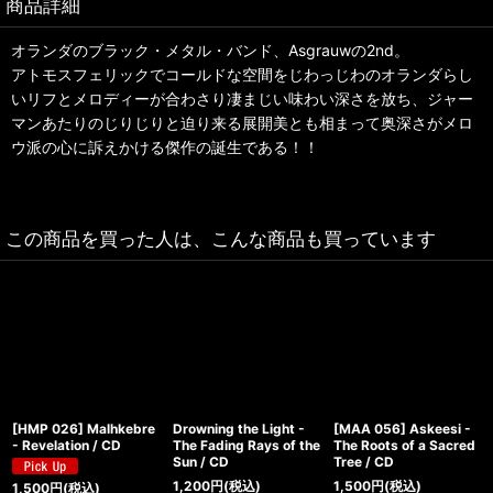
商品詳細
オランダのブラック・メタル・バンド、Asgrauwの2nd。
アトモスフェリックでコールドな空間をじわっじわのオランダらし
いリフとメロディーが合わさり凄まじい味わい深さを放ち、ジャー
マンあたりのじりじりと迫り来る展開美とも相まって奥深さがメロ
ウ派の心に訴えかける傑作の誕生である！！
この商品を買った人は、こんな商品も買っています
[HMP 026] Malhkebre
Drowning the Light -
[MAA 056] Askeesi -
- Revelation / CD
The Fading Rays of the
The Roots of a Sacred
Sun / CD
Tree / CD
1,200
円
(税込)
1,500
円
(税込)
1,500
円
(税込)