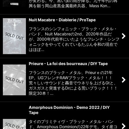
が変わる。今、黒い涙の雨が降る。九十年代の再
興を願う岡山産黒金属最終兵器、Mass Kon…
Nuit Macabre - Diablerie / ProTape
フランスのシンフォニック・ブラック・メタル・
バンド、Nuit Macabreの2nd。2020年作品だ
が、2000年代前半にいたようなフレンチ・シンフ
ォニックをやってくれているたぶん令和の現在で
はほぼ…
Prieure - La foi des bourreaux / DIY Tape
フランスのブラック・メタル、Prieurｅの21年
EP。UGフレンチRAWブラック・メタル！！！
荒々しいサウンドと轟音でウネリを上げるGtと、
ガスガスと突進するDrによる荒いブラック！！！
限定30本！…
Amorphous Dominion - Demo 2022 / DIY
Tape
タイのプリミティヴ・ブラック・メタル・バン
ド、Amorphous Dominionの22年デモ。タイ産コ