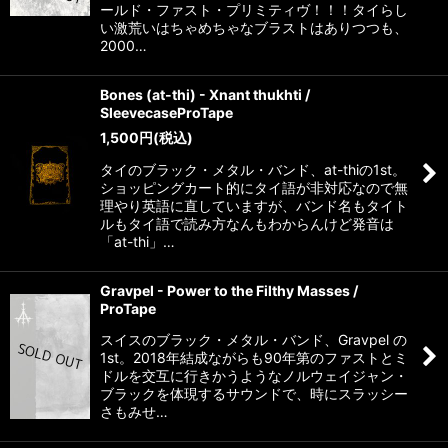
ールド・ファスト・プリミティヴ！！！タイらし
い激荒いはちゃめちゃなブラストはありつつも、
2000…
Bones (at-thi) - Xnant thukhti /
SleevecaseProTape
1,500
円
(税込)
タイのブラック・メタル・バンド、at-thiの1st。
ショッピングカート的にタイ語が非対応なので無
理やり英語に直していますが、バンド名もタイト
ルもタイ語で読み方なんもわからんけど発音は
「at-thi」…
Gravpel - Power to the Filthy Masses /
ProTape
スイスのブラック・メタル・バンド、Gravpel の
1st。2018年結成ながらも90年第のファストとミ
ドルを交互に行きかうようなノルウェイジャン・
ブラックを体現するサウンドで、時にスラッシー
さもみせ…