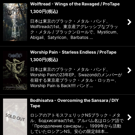
Wolftread - Wings of the Ravaged / ProTape
1,300
円
(税込)
日本は東京のブラック・メタル・バンド、
Wolftreadの1st。東京産アグレッシブなブラッ
ク・メタル / ブラックンロールで、Mysticum、
Abigail、Satyricon、Barbatos …
Worship Pain - Starless Endless / ProTape
1,300
円
(税込)
日本は東京のブラック・メタル・バンド、
Worship Painの23年EP。Swazondのメンバーが
在籍する東京産ブラック・メタル・ロッカー、
Worship Pain is Back!!!! バンド…
Bodhisatva - Overcoming the Sansara / DIY
Tape
ロシアのアトモスフェリックNSブラック・メタ
ル、Бодхисатваの1st。アルバム名はロシア語で
「Преодоление сансары」。1999年から活動
していたロシアンNS。安心の限定88本…