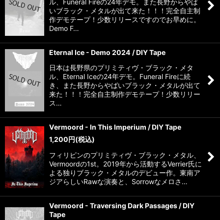
ル、Funeral Fireの24年デモ。また長野からやば
いブラック・メタルが出て来た！！！完全自主制
作デモテープ！少数リリースですのでお早めに。
Demo F…
Eternal Ice - Demo 2024 / DIY Tape
日本は長野県のプリミティヴ・ブラック・メタ
ル、Eternal Iceの24年デモ。Funeral Fireに続
き、また長野からやばいブラック・メタルが出て
来た！！！完全自主制作デモテープ！少数リリー
ス…
Vermoord - In This Imperium / DIY Tape
1,200
円
(税込)
フィリピンのプリミティヴ・ブラック・メタル、
Vermoordの1st。2019年から活動するVerrier氏に
よる独りブラック・メタルのデビュー作。東南ア
ジアらしいRawな演奏と、Sorrowなメロさ…
Vermoord - Traversing Dark Passages / DIY
Tape