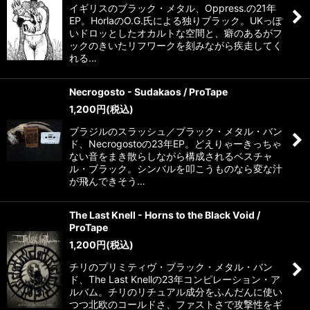
イギリスのブラック・メタル、Oppress.の21年
EP。HorlaのO.G.氏による独りブラック。UKっぽ
いドロッとしたオカルトな空間と、癖のあるがフ
ックのきいたリフワークを刻みながら疾走してく
れる…
Necrogosto - Sudakaos / ProTape
1,200
円
(税込)
ブラジルのスラッシュ／ブラック・メタル・バン
ド、Necrogostoの23年EP。どえりゃーきっちゃ
ない音をまき散らしながら構成されるベスチャ
ル・ブラック。シンバルを叩こうものなら変な汁
が飛んできそう…
The Last Knell - Horns to the Black Void /
ProTape
1,200
円
(税込)
チリのプリミティヴ・ブラック・メタル・バン
ド、The Last Knellの23年コンピレーション・ア
ルバム。チリのリチュアル成分をふんだんに使い
つつ北欧のコールドさ、ファストさで攻撃性をギ