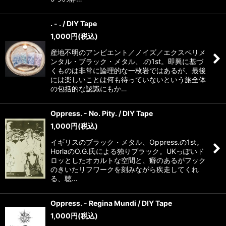
. - . / DIY Tape
1,000
円
(税込)
産地不明のアンビエント／ノイズ／エクスペリメ
ンタル・ブラック・メタル、.の1st。即興に基づ
くものは非常に論理的な一枚岩ではあるが、最後
には楽しいことは何も待っていないという旅全体
の包括的な認識にもか…
Oppress. - No. Pity. / DIY Tape
1,000
円
(税込)
イギリスのブラック・メタル、Oppress.の1st。
HorlaのO.G.氏による独りブラック。UKっぽいド
ロッとしたオカルトな空間と、癖のあるがフック
のきいたリフワークを刻みながら疾走してくれ
る、聴…
Oppress. - Regina Mundi / DIY Tape
1,000
円
(税込)