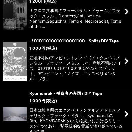
1,200
円
(税込)
キプロス共和国のフューネラル・ドゥーム／ブラ
ック・メタル、Dictatorの1st。Voz de
Nenhum,Sepulchral Temple, Necrosadist, Tome
of the …
. / 01011010010110001100 - Split / DIY Tape
1,000
円
(税込)
産地不明のアンビエント／ノイズ／エクスペリメ
ンタル・ブラック・メタル、.と、産地不明のノイ
ズ、01011010010110001100の23年スプリッ
ト。アンビエント／ノイズ、エクスペリメンタ
ル・ブラ…
Kyomdarak - 補食者の帝国 / DIY Tape
1,000
円
(税込)
日本は岐阜県のエクスペリメンタル／アトモスフ
ェリック・ブラック・メタル、Kyomdarakの
9th。KYOMDARAK のより物思いにふけるリリー
スの1つであり、黙示録的な脅威が滴り落ちている
9つの静…