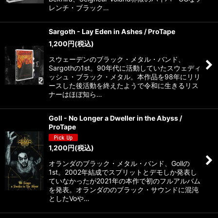
レンチ・ブラック…
Sargoth - Lay Eden in Ashes / ProTape
1,200
円
(税込)
スウェーデンのブラック・メタル・バンド、
Sargothの1st。90年代に活動していたスウェディ
ッシュ・ブラック・メタル。本作品を98年にリリ
ースした後活動を終えたようで令和に生きるリス
ナーはほぼ知ら…
Goll - No Longer a Dweller in the Abyss /
ProTape
1,200
円
(税込)
オランダのブラック・メタル・バンド、Gollの
1st。2002年結成でスプリットとデモしか発表し
ていなかったが2021年の本作で初のフルアルバム
を発表。オランダののブラック・サウンドに混沌
としたVoや…