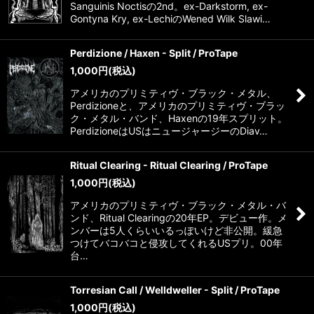
Sanguinis Noctisの2nd。ex-Darkstorm, ex-
Gontyna Kry, ex-LechiのWened Wilk Slawi…
Perdizione / Haxen - Split / ProTape
1,000
円
(税込)
アメリカのプリミティヴ・ブラック・メタル、
Perdizioneと、アメリカのプリミティヴ・ブラッ
ク・メタル・バンド、Haxenの19年スプリット。
PerdizioneはUSはニュージャージーのDiav…
Ritual Clearing - Ritual Clearing / ProTape
1,000
円
(税込)
アメリカのプリミティヴ・ブラック・メタル・バ
ンド、Ritual Clearingの20年EP。デビュー作。メ
ンバーは5人くらいいるっぽいけど非公開。緩急
つけてバコバコと侵攻してくれるUSプリ。00年
台…
Torresian Call / Welldweller - Split / ProTape
1,000
円
(税込)