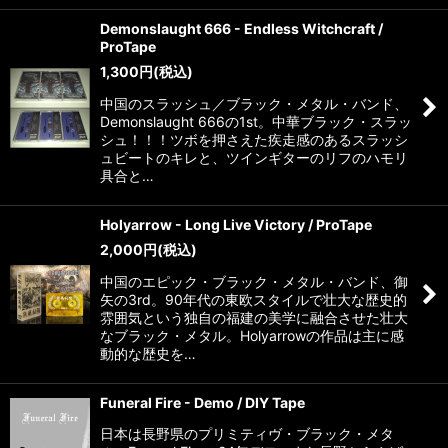
Demonslaught 666 - Endless Witchcraft /
ProTape
1,300
円
(税込)
中国のスラッシュ／ブラック・メタル・バンド、
Demonslaught 666の1st。中華ブラック・スラッ
シュ！！！ツボを押さえた疾走感のあるスラッシ
ュビートのキレと、ツインギターのリフのハモリ
具合と…
Holyarrow - Long Live Victory / ProTape
2,000
円
(税込)
中国のエピック・ブラック・メタル・バンド、御
矢の3rd。90年代の東欧スタイルで壮大な歴史的
雰囲気という独自の福建の美学に融合させた壮大
なブラック・メタル。Holyarrowの作品は主に感
動的な歴史を…
Funeral Fire - Demo / DIY Tape
日本は長野県のプリミティヴ・ブラック・メタ