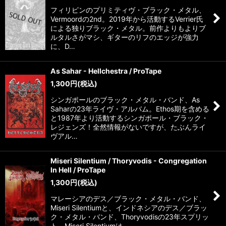
フィリピンのプリミティヴ・ブラック・メタル、
Vermoordの2nd。2019年から活動するVerrier氏
による独りブラック・メタル。前作よりもよりブ
ルタルさがマシ、ギターのリフのエッジが強力
に、D…
As Sahar - Hellchestra / ProTape
1,300
円
(税込)
シンガポールのブラック・メタル・バンド、As
Saharの23年ライヴ・アルバム。Ethos期を含める
と1987年より活動するシンガポール・ブラック・
レジェンズ！全然情報がないですが、たぶんライ
ヴアル…
Miseri Silentium / Thoryvodis - Congregation
In Hell / ProTape
1,300
円
(税込)
マレーシアのデス／ブラック・メタル・バンド、
Miseri Silentiumと、インドネシアのデス／ブラッ
ク・メタル・バンド、Thoryvodisの23年スプリッ
ト。Miseri Silentiumは…