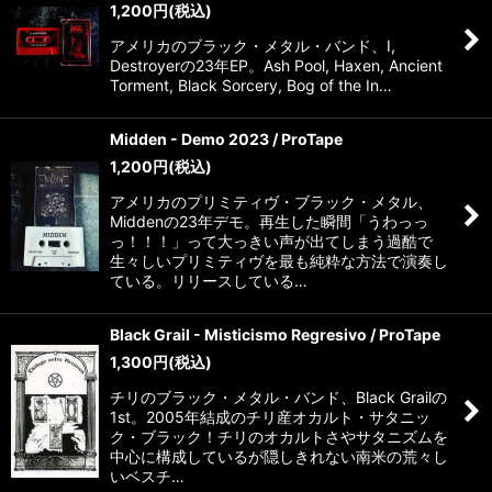
1,200
円
(税込)
アメリカのブラック・メタル・バンド、I,
Destroyerの23年EP。Ash Pool, Haxen, Ancient
Torment, Black Sorcery, Bog of the In…
Midden - Demo 2023 / ProTape
1,200
円
(税込)
アメリカのプリミティヴ・ブラック・メタル、
Middenの23年デモ。再生した瞬間「うわっっ
っ！！！」って大っきい声が出てしまう過酷で
生々しいプリミティヴを最も純粋な方法で演奏し
ている。リリースしている…
Black Grail - Misticismo Regresivo / ProTape
1,300
円
(税込)
チリのブラック・メタル・バンド、Black Grailの
1st。2005年結成のチリ産オカルト・サタニッ
ク・ブラック！チリのオカルトさやサタニズムを
中心に構成しているが隠しきれない南米の荒々し
いベスチ…