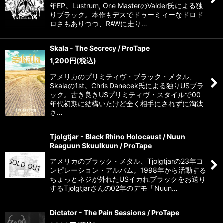
年EP。Lustrum, One MasterのValder氏による独
りブラック。本作もデスでドゥーミィーなドロド
ロさもありつつ、RAWに走り…
Skala - The Secrecy / ProTape
1,200
円
(税込)
アメリカのプリミティヴ・ブラック・メタル、
Skalaの1st。Chris Danecek氏による独りUSブラ
ック。古き良きUSプリミティヴ・スタイルで00
年代初期に結構いたけど全く相手にされずに淘汰
さ…
Tjolgtjar - Black Rhino Holocaust / Nuun
Raaguun Skuulkuun / ProTape
アメリカのブラック・メタル、Tjolgtjarの23年コ
ンピレーション・アルバム。1998年から活動する
ちょっとネジが外れたUSイカれブラックをお送り
するTjolgtjarさんの02年のデモ「Nuun…
Dictator - The Pain Sessions / ProTape