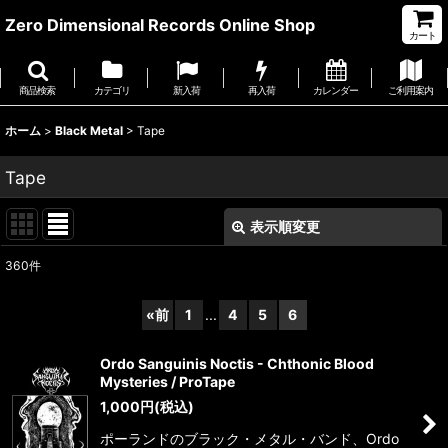
Zero Dimensional Records Online Shop
カート
商品検索
カテゴリ
新入荷
再入荷
カレンダー
ご利用案内
ホーム
>
Black Metal
>
Tape
Tape
表示順変更
閉じる
360
件
表示数
:
«
前
1
...
4
5
6
並び順
:
Ordo Sanguinis Noctis - Chthonic Blood
Mysteries / ProTape
絞り込む
1,000
円
(税込)
ポーランドのブラック・メタル・バンド、Ordo