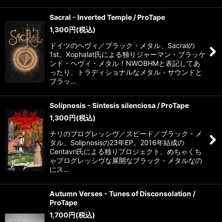
Sacral - Inverted Temple / ProTape
1,300
円
(税込)
ドイツのヘヴィ／ブラック・メタル、Sacralの
1st。Xophalat氏による独りジャーマン・ブラッケ
ンド・ヘヴィ・メタル！NWOBHMと表記してあ
ったり、トラディショナルなメタル・サウンドと
ブラッ…
Solipnosis - Sintesis silenciosa / ProTape
1,300
円
(税込)
チリのプログレッシヴ／スピード／ブラック・メ
タル、Solipnosisの23年EP。2016年結成の
Centavri氏による独りプロジェクト。めちゃくち
ゃプログレッシヴな展開なブラック・メタルなの
にス…
Autumn Verses - Tunes of Disconsolation /
ProTape
1,700
円
(税込)