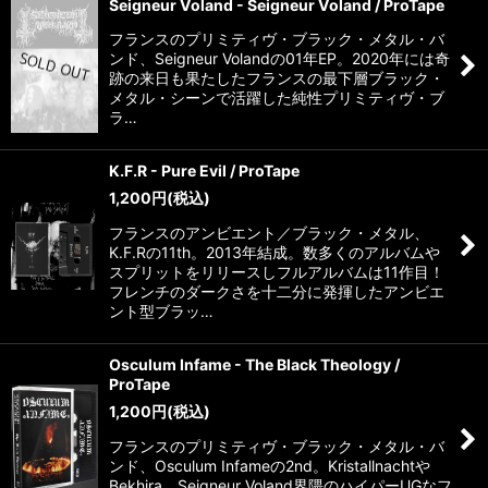
Seigneur Voland - Seigneur Voland / ProTape
フランスのプリミティヴ・ブラック・メタル・バ
ンド、Seigneur Volandの01年EP。2020年には奇
跡の来日も果たしたフランスの最下層ブラック・
メタル・シーンで活躍した純性プリミティヴ・ブ
ラ…
K.F.R - Pure Evil / ProTape
1,200
円
(税込)
フランスのアンビエント／ブラック・メタル、
K.F.Rの11th。2013年結成。数多くのアルバムや
スプリットをリリースしフルアルバムは11作目！
フレンチのダークさを十二分に発揮したアンビエ
ント型ブラッ…
Osculum Infame - The Black Theology /
ProTape
1,200
円
(税込)
フランスのプリミティヴ・ブラック・メタル・バ
ンド、Osculum Infameの2nd。Kristallnachtや
Bekhira、Seigneur Voland界隈のハイパーUGなフ