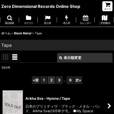
Zero Dimensional Records Online Shop
カート
商品検索
カテゴリ
新入荷
再入荷
カレンダー
ご利用案内
ホーム
>
Black Metal
>
Tape
Tape
表示順変更
閉じる
360
件
表示数
:
«
前
1
2
3
...
6
次
»
並び順
:
Arkha Sva - Hymne / Tape
絞り込む
日本のプリミティヴ・ブラック・メタル・バン
ド、Arkha Svaの05年デモ。 ●My Space