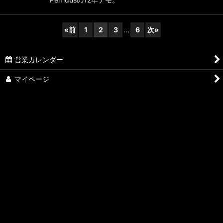
1,000
円
(税込)
ポルトガルのプリミティヴ・ブラック・メタル、
Perfidusの12年デモ。
«
前
1
2
3
...
6
次
»
営業カレンダー
マイページ
新入荷
再入荷
商品カテゴリ一覧
お気に入り
最近チェックしたアイテム