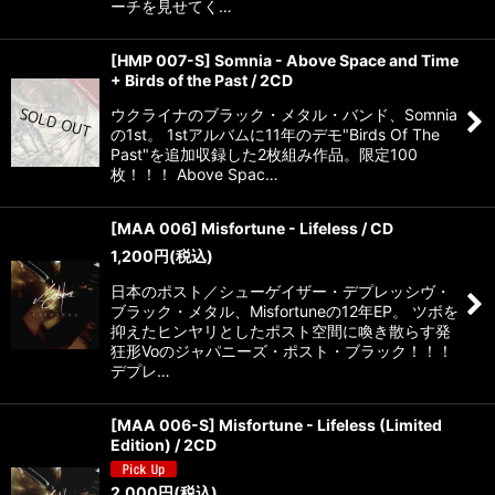
ーチを見せてく…
[HMP 007-S] Somnia - Above Space and Time
+ Birds of the Past / 2CD
ウクライナのブラック・メタル・バンド、Somnia
の1st。 1stアルバムに11年のデモ"Birds Of The
Past"を追加収録した2枚組み作品。限定100
枚！！！ Above Spac…
[MAA 006] Misfortune - Lifeless / CD
1,200
円
(税込)
日本のポスト／シューゲイザー・デプレッシヴ・
ブラック・メタル、Misfortuneの12年EP。 ツボを
抑えたヒンヤリとしたポスト空間に喚き散らす発
狂形Voのジャパニーズ・ポスト・ブラック！！！
デプレ…
[MAA 006-S] Misfortune - Lifeless (Limited
Edition) / 2CD
2,000
円
(税込)