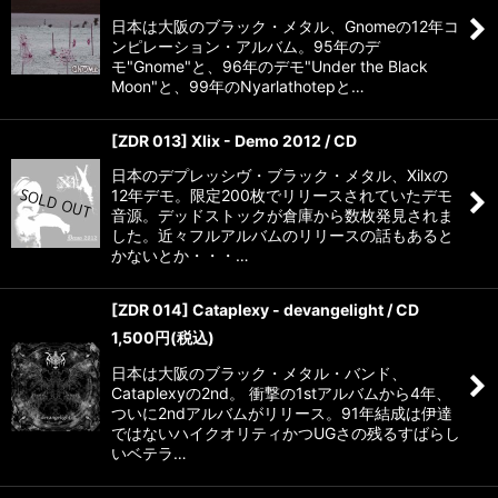
日本は大阪のブラック・メタル、Gnomeの12年コ
ンピレーション・アルバム。95年のデ
モ"Gnome"と、96年のデモ"Under the Black
Moon"と、99年のNyarlathotepと…
[ZDR 013] Xlix - Demo 2012 / CD
日本のデプレッシヴ・ブラック・メタル、Xilxの
12年デモ。限定200枚でリリースされていたデモ
音源。デッドストックが倉庫から数枚発見されま
した。近々フルアルバムのリリースの話もあると
かないとか・・・…
[ZDR 014] Cataplexy - devangelight / CD
1,500
円
(税込)
日本は大阪のブラック・メタル・バンド、
Cataplexyの2nd。 衝撃の1stアルバムから4年、
ついに2ndアルバムがリリース。91年結成は伊達
ではないハイクオリティかつUGさの残るすばらし
いベテラ…