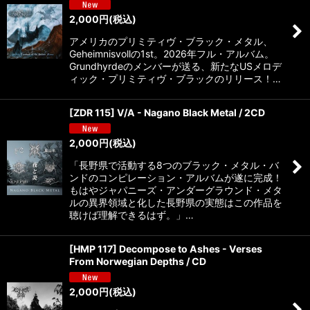
2,000
円
(税込)
アメリカのプリミティヴ・ブラック・メタル、
Geheimnisvollの1st。2026年フル・アルバム。
Grundhyrdeのメンバーが送る、新たなUSメロデ
ィック・プリミティヴ・ブラックのリリース！…
[ZDR 115] V/A - Nagano Black Metal / 2CD
2,000
円
(税込)
「長野県で活動する8つのブラック・メタル・バ
ンドのコンピレーション・アルバムが遂に完成！
もはやジャパニーズ・アンダーグラウンド・メタ
ルの異界領域と化した長野県の実態はこの作品を
聴けば理解できるはず。」…
[HMP 117] Decompose to Ashes - Verses
From Norwegian Depths / CD
2,000
円
(税込)