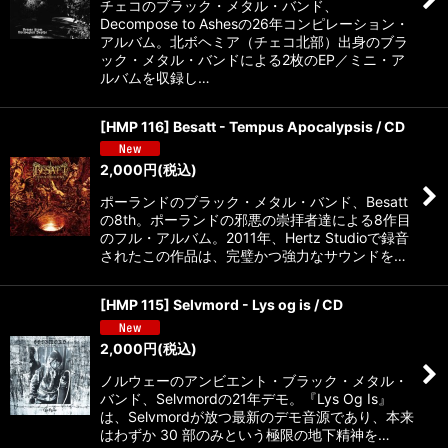
チェコのブラック・メタル・バンド、
Decompose to Ashesの26年コンピレーション・
アルバム。北ボヘミア（チェコ北部）出身のブラ
ック・メタル・バンドによる2枚のEP／ミニ・ア
ルバムを収録し…
[HMP 116] Besatt - Tempus Apocalypsis / CD
2,000
円
(税込)
ポーランドのブラック・メタル・バンド、Besatt
の8th。ポーランドの邪悪の崇拝者達による8作目
のフル・アルバム。2011年、Hertz Studioで録音
されたこの作品は、完璧かつ強力なサウンドを…
[HMP 115] Selvmord - Lys og is / CD
2,000
円
(税込)
ノルウェーのアンビエント・ブラック・メタル・
バンド、Selvmordの21年デモ。『Lys Og Is』
は、Selvmordが放つ最新のデモ音源であり、本来
はわずか 30 部のみという極限の地下精神を…