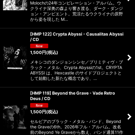
Molochの24年コンピレーション・アルバム。ウ
クライナ深奥の森より響き渡る、ダーク・ダンジ
ョン・アンビエント。荒涼たるウクライナの原野
から姿を現した M…
[HMP 122] Crypta Abyssi - Causalitas Abyssi
/ CD
1,500
円
(税込)
メキシコのダンジョンシンセ／プリミティヴ・ブ
ラック・メタル、Crypta Abyssiの1st。CRYPTA
ABYSSI は、Hexcastle のサイドプロジェクトと
して始動した新たな概念であり、…
[HMP 119] Beyond the Grave - Vade Retro
Deus / CD
1,500
円
(税込)
セルビアのブラック・メタル・バンド、Beyond
the Graveの6th。2026年フル・アルバム。改名
前のBeyond Ye Graveから数え、バンド通算11作