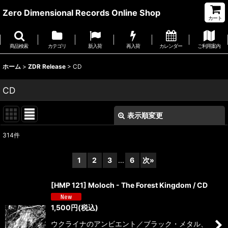
Zero Dimensional Records Online Shop
カート
商品検索
カテゴリ
新入荷
再入荷
カレンダー
ご利用案内
ホーム
>
ZDR Release
>
CD
CD
表示順変更
閉じる
314
件
表示数
:
1
2
3
...
6
次
»
並び順
:
[HMP 121] Moloch - The Forest Kingdom / CD
絞り込む
1,500
円
(税込)
ウクライナのアンビエント／ブラック・メタル、