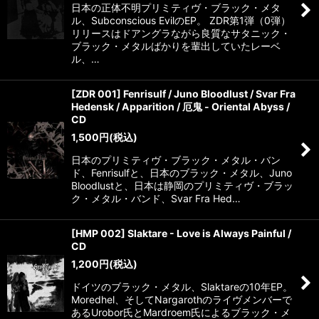
日本の正体不明プリミティヴ・ブラック・メタ
ル、Subconscious EvilのEP。 ZDR第1弾（0弾）
リリースはドアングラながら良質なサタニック・
ブラック・メタルばかりを輩出していたレーベ
ル、…
[ZDR 001] Fenrisulf / Juno Bloodlust / Svar Fra
Hedensk / Apparition / 厄鬼 - Oriental Abyss /
CD
1,500
円
(税込)
日本のプリミティヴ・ブラック・メタル・バン
ド、Fenrisulfと、日本のブラック・メタル、Juno
Bloodlustと、日本は静岡のプリミティヴ・ブラッ
ク・メタル・バンド、Svar Fra Hed…
[HMP 002] Slaktare - Love is Always Painful /
CD
1,200
円
(税込)
ドイツのブラック・メタル、Slaktareの10年EP。
Moredhel、そしてNargarothのライヴメンバーで
あるUrobor氏とMardroem氏によるブラック・メ