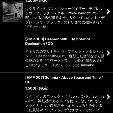
1,200
円
(税込)
ウクライナのポスト／シューゲイザー・デプレッ
シヴ・ブラック・メタル、White Wardの12年
EP。 まるで雪が降るようなサウンドのポスト・デ
プレッシヴ・ブラック。悲しいまでに強調された
ピアノの小刻…
[HMP 006] Daemonolith - By Order of
Decimation / CD
イギリスのプリミティヴ・ブラック・メタル・バ
ンド、Daemonolithの1st。 廃頽した空間ながら緊
張感のあるリフワークと荒々しいDrが叩き込まれ
るUKブラック・メタル。ドイツのDarkland…
[HMP 007] Somnia - Above Space and Time /
CD
1,500
円
(税込)
ウクライナのブラック・メタル・バンド、Somnia
の1st。 躍動感のあるリフを使いこなしつつもウ
クライナらしい自然さをちょろちょろとみせ、凝
った展開やプログレッシヴなサウンドでのアプロ