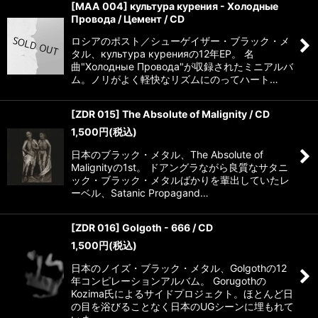
[MAA 004] культура курения - Холодные
Провода / Цемент / CD
ロシアのポスト／シューゲイザー・ブラック・メ
タル、культура куренияの12年EP。 名
曲"Холодные Провода"が収録されたミニアルバ
ム。ノリがよく軽快なリズムにのってハート…
[ZDR 015] The Absolute of Malignity / CD
1,500
円
(税込)
日本のブラック・メタル、The Absolute of
Malignityの1st。 ドアングラながら良質なサタニ
ック・ブラック・メタルばかりを輩出していたレ
ーベル、Satanic Propagand…
[ZDR 016] Golgoth - 666 / CD
1,500
円
(税込)
日本のノイズ・ブラック・メタル、Golgothの12
年コンピレーションアルバム。 Gorugothの
Kozima氏によるサイドプロジェクト。ほとんど日
の目を浴びることなく日本のUGシーンに埋もれて