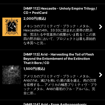
[HMP 112] Hexcastle - Unholy Empire Trilogy /
CD + PostCard
2,000
円
(税込)
メキシコのプリミティヴ・ブラック・メタル、
Hexcastleの4th。33:33に刻まれた邪帝の黙示
録、荒涼たる中世墓所の残響がいま甦る！この第
四の黙示録において、プロジェクトは最も原始的
な本質へと沈…
[HMP 113] Arid - Harvesting the Toil of Flesh
Beyond the Entombment of the Extinction
That it Bore / CD
1,500
円
(税込)
アメリカのプリミティヴ・ブラック・メタル、
Aridの1st。滅びを抱いた屍の墓を越え、肉の労苦
を収穫する.... アメリカの極悪プリミティヴ・ブラ
ック・メタル、Aridの最初のフル・アルバム。完
全に邪…
[HMP 114] Arid - From Anthropophagic