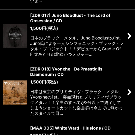
いま…
[ZDR 017] Juno Bloodlust - The Lord of
Obsession / CD
1,500
円
(税込)
日本のブラック・メタル、Juno Bloodlustの1st。
Juno氏による一人シンフォニック・ブラック・メ
タル・プロジェクト！！デビューからCradle Of
Filthあたりの北欧かつメジャー…
[ZDR 018] Yvonxhe - De Praestigiis
Daemonum / CD
1,500
円
(税込)
日本は東京のプリミティヴ・ブラック・メタル、
Yvonxheの1st。 突如現れたプリミティヴブラッ
クメタル！！楽曲のすべてが2分以下で終了して
しまうショートカットな楽曲群は今までに無かっ
たスタイルで目…
[MAA 005] White Ward - Illusions / CD