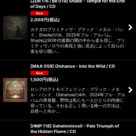
[ZDR 116 / BR 019] Shade - Temple for the End
of Days / CD
2,000
円
(税込)
カナダのプリミティヴ・ブラック・メタル・バン
ド、Shadeの1st。2025年フル・アルバム。
Shadeは90年代後期の闇の中から姿を現し、プリ
ミティヴ／ロウの表現と強い意志によって自らの
道を切り開い…
[MAA 059] Olshanoe - Into the Wild / CD
1,500
円
(税込)
ロシアのアトモスフェリック・ブラック・メタ
ル・バンド、Olshanoeの4th。2024年フル・アル
バムの再発盤。野性は私たち一人ひとりの内側に
宿っている。それを正しく用いる唯一の方法は、
自然へと向か…
[HMP 118] Geheimnisvoll - Pale Triumph of
the Hidden Flame / CD