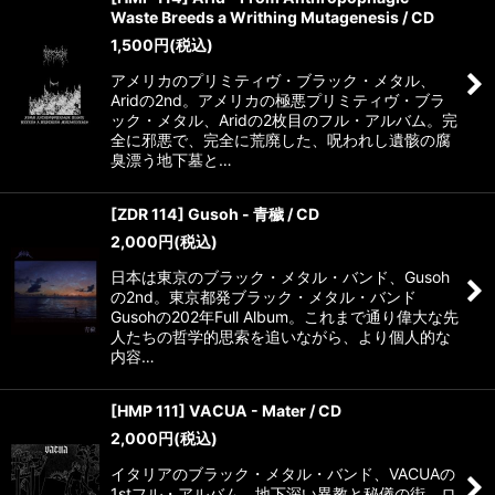
Waste Breeds a Writhing Mutagenesis / CD
1,500
円
(税込)
アメリカのプリミティヴ・ブラック・メタル、
Aridの2nd。アメリカの極悪プリミティヴ・ブラ
ック・メタル、Aridの2枚目のフル・アルバム。完
全に邪悪で、完全に荒廃した、呪われし遺骸の腐
臭漂う地下墓と…
[ZDR 114] Gusoh - 青穢 / CD
2,000
円
(税込)
日本は東京のブラック・メタル・バンド、Gusoh
の2nd。東京都発ブラック・メタル・バンド
Gusohの202年Full Album。これまで通り偉大な先
人たちの哲学的思索を追いながら、より個人的な
内容…
[HMP 111] VACUA - Mater / CD
2,000
円
(税込)
イタリアのブラック・メタル・バンド、VACUAの
1stフル・アルバム。地下深い異教と秘儀の街、ロ