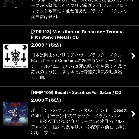
ーマから降臨したイタリア産2025年フル。メロデ
ィックと攻撃性を兼ね備えたブラック・メタルの
楽曲群は鋭利…
[ZDR 113] Mass Kontrol Genocide - Terminal
Filth Stench Metal / CD
2,000
円
(税込)
日本は岡山のプリミティヴ・ブラック・メタル、
Mass Kontrol Genocideの25年コンピレーショ
ン・アルバム。それらは死の縁で朽ち果てる黒き
鉄塊のように、腐りきった骨髄の瘴気を吐き出
し、穢…
[HMP 109] Besatt - Sacrifice For Satan / CD
2,000
円
(税込)
ポーランドのブラック・メタル・バンド、Besatt
の4th。ポーランドのブラック・メタル・バン
ド、BESATTの2004年リリースの4枚目のフル・
アルバム。強烈な反キリスト的姿勢を前面に押し
出し、ブラ…