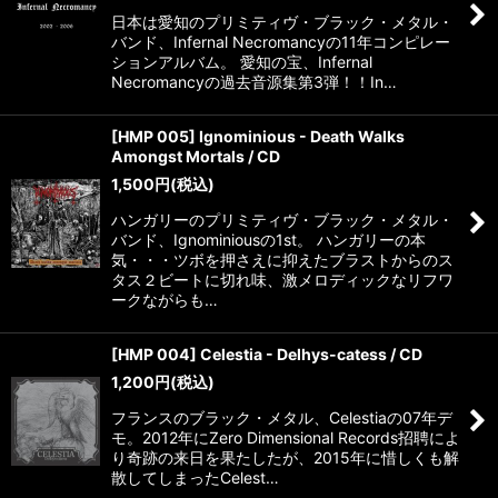
日本は愛知のプリミティヴ・ブラック・メタル・
バンド、Infernal Necromancyの11年コンピレー
ションアルバム。 愛知の宝、Infernal
Necromancyの過去音源集第3弾！！In…
[HMP 005] Ignominious - Death Walks
Amongst Mortals / CD
1,500
円
(税込)
ハンガリーのプリミティヴ・ブラック・メタル・
バンド、Ignominiousの1st。 ハンガリーの本
気・・・ツボを押さえに抑えたブラストからのス
タス２ビートに切れ味、激メロディックなリフワ
ークながらも…
[HMP 004] Celestia - Delhys-catess / CD
1,200
円
(税込)
フランスのブラック・メタル、Celestiaの07年デ
モ。2012年にZero Dimensional Records招聘によ
り奇跡の来日を果たしたが、2015年に惜しくも解
散してしまったCelest…