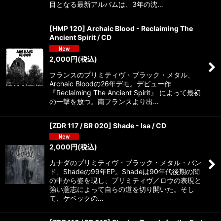
目となる最新アルバムは、3年の沈…
[HMP 120] Archaic Blood - Reclaiming The
Ancient Spirit / CD
2,000
円
(税込)
フランスのプリミティヴ・ブラック・メタル、
Archaic Bloodの26年デモ。デビュー作
『Reclaiming The Ancient Spirit』 によって最初
の一撃を放つ。南フランスより出…
[ZDR 117 / BR 020] Shade - Isa / CD
2,000
円
(税込)
カナダのプリミティヴ・ブラック・メタル・バン
ド、Shadeの99年EP。Shadeは90年代後期の闇
の中から姿を現し、プリミティヴ／ロウの表現と
強い意志によって自らの道を切り開いた。そし
て、ケベックの…