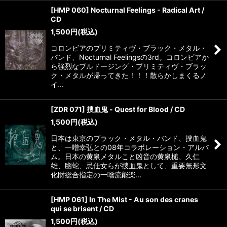
[HMP 060] Nocturnal Feelings - Radical Art /
CD
1,500
円
(税込)
コロンビアのプリミティヴ・ブラック・メタル・
バンド、Nocturnal Feelingsの3rd。コロンビアか
ら強烈なブルドージング・プリミティヴ・ブラッ
ク・メタルが帰ってきた！！！散らかしまくるノ
イ…
[ZDR 071] 捜血鬼 - Quest for Blood / CD
1,500
円
(税込)
日本は東京のブラック・メタル・バンド、捜血鬼
と、一噌幸弘との08年コラボレーション・アルバ
ム。日本の黄泉メタルこと凶音の黄泉槌、久仁
雄、幽蛇、忌仕女らが捜血鬼として、重要無形文
化財総合指定の一噌流能楽…
[HMP 061] In The Mist - Au son des cranes
qui se brisent / CD
1,500
円
(税込)