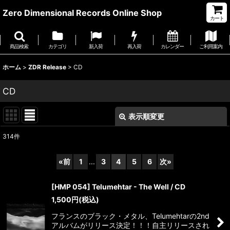
Zero Dimensional Records Online Shop
カート
商品検索
カテゴリ
新入荷
再入荷
カレンダー
ご利用案内
ホーム
>
ZDR Release
>
CD
CD
表示順変更
閉じる
314
件
表示数
:
«
前
1
...
3
4
5
6
次
»
並び順
:
[HMP 054] Telumehtar - The Well / CD
1,500
円
(税込)
絞り込む
フランスのブラック・メタル、Telumehtarの2nd
アルバムがリリース決定！！！自主リリースされ