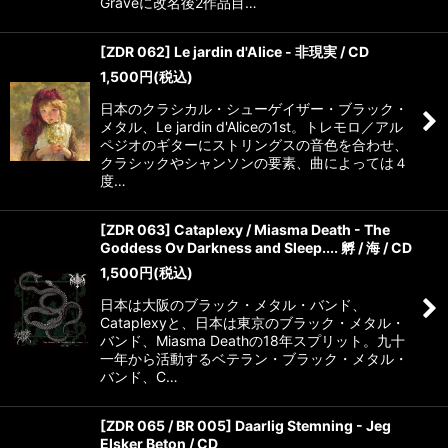
Graveに改名後2作品目…
[ZDR 062] Le jardin d'Alice - 非現実 / CD
1,500
円
(税込)
日本のクラシカル・シューゲイザー・ブラック・
メタル、Le jardin d'Aliceの1st。トレモロ／アル
ペジオのギターにストリングスの音色を合わせ、
クラシックやシャンソンの要素、曲によっては４
度…
[ZDR 063] Cataplexy / Miasma Death - The
Goddess Ov Darkness and Sleep.... 孵 / 海 / CD
1,500
円
(税込)
日本は大阪のブラック・メタル・バンド、
Cataplexyと、日本は東京のブラック・メタル・
バンド、Miasma Deathの18年スプリット。九十
一年から活動するベテラン・ブラック・メタル・
バンド、C…
[ZDR 065 / BR 005] Daarlig Stemning - Jeg
Elsker Beton / CD