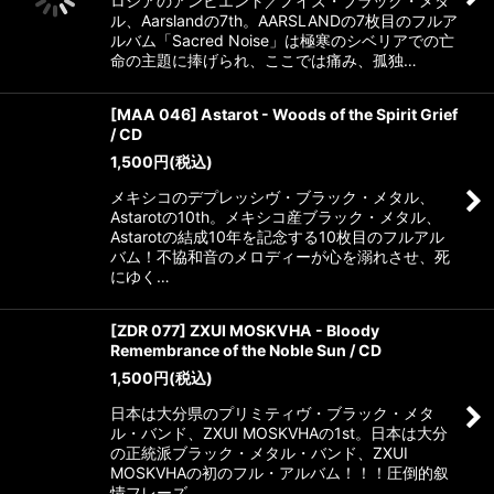
ロシアのアンビエント／ノイズ・ブラック・メタ
ル、Aarslandの7th。AARSLANDの7枚目のフルア
ルバム「Sacred Noise」は極寒のシベリアでの亡
命の主題に捧げられ、ここでは痛み、孤独…
[MAA 046] Astarot - Woods of the Spirit Grief
/ CD
1,500
円
(税込)
メキシコのデプレッシヴ・ブラック・メタル、
Astarotの10th。メキシコ産ブラック・メタル、
Astarotの結成10年を記念する10枚目のフルアル
バム！不協和音のメロディーが心を溺れさせ、死
にゆく…
[ZDR 077] ZXUI MOSKVHA - Bloody
Remembrance of the Noble Sun / CD
1,500
円
(税込)
日本は大分県のプリミティヴ・ブラック・メタ
ル・バンド、ZXUI MOSKVHAの1st。日本は大分
の正統派ブラック・メタル・バンド、ZXUI
MOSKVHAの初のフル・アルバム！！！圧倒的叙
情フレーズ…