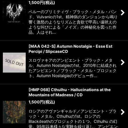
1,500
円
(税込)
ペルーのプリミティヴ・ブラック・メタル・バン
ド、Vulvanicの1st。精神病のダンジョンから鳴り
響く激怒のようなリズムと貪欲で甲高い遠吠えの
ような叫びによる「ノイズ」の神秘化を図った作
品。人はそれ…
[MAA 042-S] Autumn Nostalgie - Esse Est
Percipi / SlipcaseCD
スロヴァキアのアンビエント・ブラック・メタ
ル、Autumn Nostalgieの1st。2010年に結成され
たアンビエント／ブラック・メタル・プロジェク
ト、Autumn Nostalgieのデビュー作…
[HMP 068] Cthulhu - Hallucinations at the
Mountains of Madness / CD
1,500
円
(税込)
ロシアのアヴァンギャルド／アンビエント・ブラ
ック・メタル、Cthulhuの1st。ロシアの
Blackdeathのプロジェクトの１つ、Cthulhu の幻
覚。95年以来様々な実験を繰り返し、アンビエン