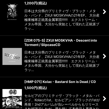
1,200
円
(税込)
日本は大分県のプリミティヴ・ブラック・メタ
ル・バンド、ZXUI MOSKVHAの21年EP。 大分産
極東極寒正統黒金属軍団!!!!!! エクストリーム・
メタル帝国、大分から突如として現れた正統派ブ
ラッ…
[ZDR 075-S] ZXUI MOSKVHA - Descent into
Torment / SlipcaseCD
日本は大分県のプリミティヴ・ブラック・メタ
ル・バンド、ZXUI MOSKVHAの21年EP。 大分産
極東極寒正統黒金属軍団!!!!!! エクストリーム・
メタル帝国、大分から突如として現れた正統派ブ
ラッ…
[HMP 071] Kolac - Bastard Son is Dead / CD
1,500
円
(税込)
セルビアのプリミティヴ・ブラック・メタル・バ
ンド、Kolacの1st。セルビアン・ブラックの1stが
再発！2ndアルバムが当レーベルからもリリース
され好評でしたが、満を持して本作品も再発とな