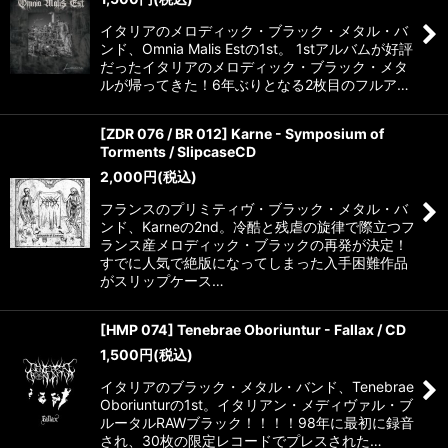
イタリアのメロディック・ブラック・メタル・バ
ンド、Omnia Malis Estの1st。 1stアルバムが好評
だったイタリアのメロディック・ブラック・メタ
ルが帰ってきた！6年ぶりとなる2枚目のフルア…
[ZDR 076 / BR 012] Karne - Symposium of
Torments / SlipcaseCD
2,000
円
(税込)
フランスのプリミティヴ・ブラック・メタル・バ
ンド、Karneの2nd。冷酷と残虐の旋律で際立つフ
ランス産メロディック・ブラックの再発が決定！
すでに人気で絶版になってしまった入手困難作品
がスリップケース…
[HMP 074] Tenebrae Oboriuntur - Fallax / CD
1,500
円
(税込)
イタリアのブラック・メタル・バンド、Tenebrae
Oboriunturの1st。イタリアン・メディヴァル・ブ
ルータルRAWブラック！！！！98年に最初に録音
され、30枚の限定レコードでプレスされた…