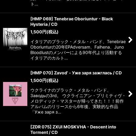
ト…
[HMP 069] Tenebrae Oboriuntur - Black
Hysteria / CD
1,500
円
(税込)
イタリアのブラック・メタル・バンド、Tenebrae
Oboriunturの20年EPAdversam、Falhena、Juno
Bloodlustのメンバーによる90年代より活動する
イタリアのカルト…
[HMP 070] Zavod' - Уже заря зажглась / CD
1,500
円
(税込)
ウクライナのブラック・メタル・バンド、
Заводьの3rd。 ウクライニアン・プリミティヴ・
メロディック・マスターが帰ってきた！！！前作
アルバムのリリースから6年後、実験的な作品
「Уже заря з…
[ZDR 075] ZXUI MOSKVHA - Descent into
Torment / CD