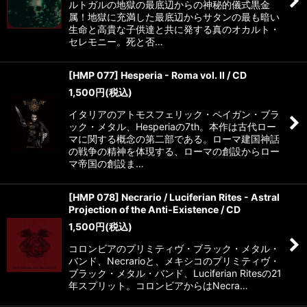
ルトガルの地獄の最底辺からの神秘的儀式黒金
属！地獄に充満した最底辺からサタンの最も暗い
生命と高貴な子供達と共に発する真のオカルト・
セレモニー。死と否…
[HMP 077] Hesperia - Roma vol. II / CD
1,500
円
(税込)
イタリアのアトモスフェリック・ペイガン・ブラ
ック・メタル、Hesperiaの7th。本作は古代ロー
マに関する概念の第二部である。ローマ建国神話
の戦争の精神を体現する、ローマの創設からロー
マ帝国の創設ま…
[HMP 078] Necrario / Luciferian Rites - Astral
Projection of the Anti-Existence / CD
1,500
円
(税込)
コロンビアのプリミティヴ・ブラック・メタル・
バンド、Necrarioと、メキシコのプリミティヴ・
ブラック・メタル・バンド、Luciferian Ritesの21
年スプリット。コロンビアからはNecra…