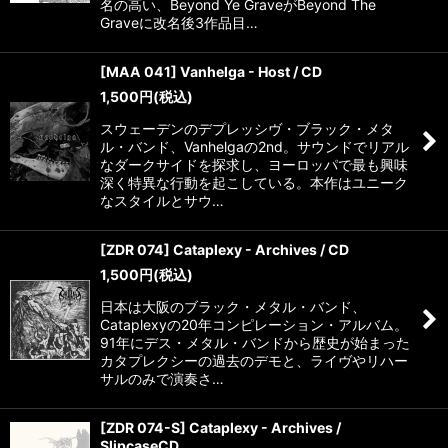
名の高い、Beyond Ye GraveがBeyond The
Graveに改名後3作品目…
[MAA 041] Vanhelga - Host / CD
1,500
円
(税込)
スウェーデンのデプレッシヴ・ブラック・メタ
ル・バンド、Vanhelgaの2nd。サウンドでリアル
なダークサイドを探求し、ヨーロッパで最も興味
深く特異な行動を起こしている。本作はユニーク
なスタイルとサウ…
[ZDR 074] Cataplexy - Archives / CD
1,500
円
(税込)
日本は大阪のブラック・メタル・バンド、
Cataplexyの20年コンピレーション・アルバム。
91年にデス・メタル・バンドから歴史が始まった
カタプレクシーの過去のデモと、ライヴやリハー
サルのみで演奏さ…
[ZDR 074-S] Cataplexy - Archives /
SlipcaseCD