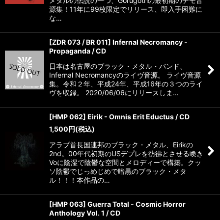
メタルの伝説の一つ、Gorugothの最初期のデモ音
源集！11年に99枚限定でリリース、即入手困難に
な…
[ZDR 073 / BR 011] Infernal Necromancy -
Propaganda / CD
日本は名古屋のブラック・メタル・バンド、
Infernal Necromancyのライヴ音源。 ライヴ音源
集。令和２年、平成24年、平成16年の３つのライ
ヴを収録。 2020/06/06にリリースしま…
[HMP 062] Eirik - Omnis Erit Eductus / CD
1,500
円
(税込)
アラブ首長国連邦のブラック・メタル、Eirikの
2nd。00年代初期のUSデプレを彷彿とさせる喚き
Voに陰湿で陰鬱な空間とメロディーで構築。クッ
ソ陰鬱でじっめじめで暗黒のブラック・メタ
ル！！！本作品の…
[HMP 063] Guerra Total - Cosmic Horror
Anthology Vol. 1 / CD