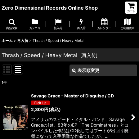
Zero Dimensional Records Online Shop
カート
商品検索
カテゴリ
新入荷
再入荷
カレンダー
ご利用案内
ホーム
>
再入荷
>
Thrash / Speed / Heavy Metal
Thrash / Speed / Heavy Metal
[
再入荷
]
表示順変更
閉じる
1
件
サブカテゴリ
:
Savage Grace - Master of Disguise / CD
表示数
:
2,300
円
(税込)
アメリカのスピード・メタル・バンド、Savage
並び順
:
Graceの1st。83年のEP「The Dominatress」とコ
ンパイルした作品はCD化してはブートが出回り廃
盤になって入手困難な作品でしたが、…