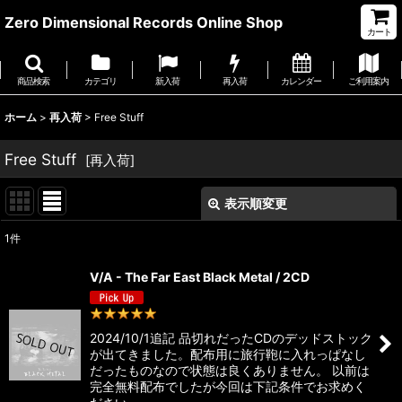
Zero Dimensional Records Online Shop
カート
商品検索
カテゴリ
新入荷
再入荷
カレンダー
ご利用案内
ホーム
>
再入荷
>
Free Stuff
Free Stuff
[
再入荷
]
表示順変更
閉じる
1
件
サブカテゴリ
:
V/A - The Far East Black Metal / 2CD
表示数
:
1
件
2024/10/1追記 品切れだったCDのデッドストック
が出てきました。配布用に旅行鞄に入れっぱなし
並び順
:
だったものなので状態は良くありません。 以前は
完全無料配布でしたが今回は下記条件でお求めく