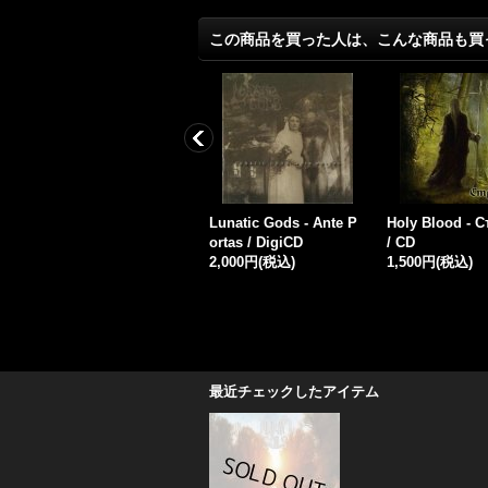
この商品を買った人は、こんな商品も買
/
Lunatic Gods - Inhuma
Lunatic Gods - Ante P
Holy Blood - 
n & Insensible / CD
ortas / DigiCD
/ CD
1,800円
(税込)
2,000円
(税込)
1,500円
(税込)
最近チェックしたアイテム