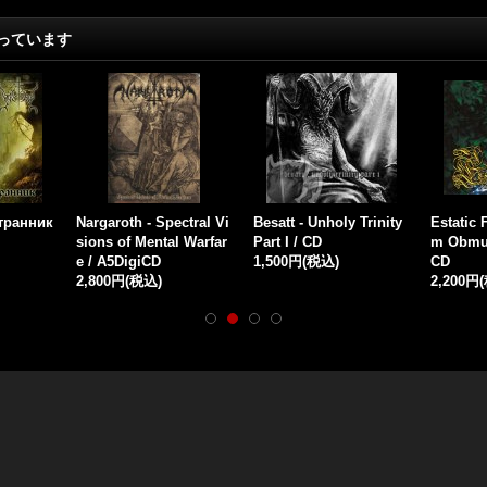
っています
Странник
Nargaroth - Spectral Vi
Besatt - Unholy Trinity
Estatic 
sions of Mental Warfar
Part I / CD
m Obmut
e / A5DigiCD
1,500円
(税込)
CD
2,800円
(税込)
2,200円