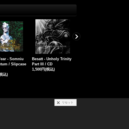
Fear - Somniu
Besatt - Unholy Trinity
Besatt - Unholy Trinity
[
um / Slipcase
Part III / CD
Part II / CD
o
1,500円
(税込)
1,500円
(税込)
e
(税込)
2
リセット