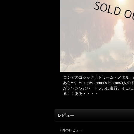
ロシアのゴシック／ドゥーム・メタル、Aurum
あら〜。HexenHammer's Fl
がジワジワとハートフルに進行。そこに
る！！ああ・・・・
レビュー
0
件のレビュー