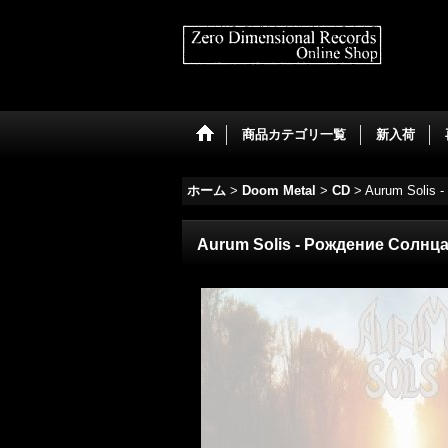
商品カテゴリ一覧
新入荷
ホーム
>
Doom Metal
>
CD
>
Aurum Solis 
Aurum Solis - Рождение Солнца