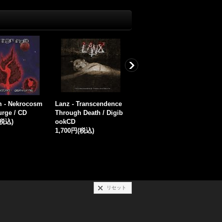
 - No. Pity. / D
Hellsing - The Fallen:
Cry - Eternal Screams
M
A Sinister Declaration
of Silence / SlimcaseC
o
(税込)
of Fire / MiniDVDcaseC
D-R
1
D-R
800円
(税込)
1,000円
(税込)
リセット