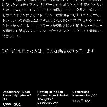
駆使したメロディアスなリフワークが今回もたっぷり堪能できるの
だが、そんな中、トレモロによる肉厚なコールド空間と、笛パート
とヴァイオリンによるアトモッシーな空間も作り上げてくるので、
おいしいものを詰め込みすぎたようなガチンコCOOLなサウンドへ
と仕上がっている！！リフワークが空間と絡まり絶妙のハーモニー
が素晴らし過ぎるジャーマン・ヴァイキング・メタル！！素晴らし
過ぎるっ！！
この商品を買った人は、こんな商品も買っています
Debauchery - Dead
Howling in the Fog -
Uitzichtloos -
Scream Symphony /
Drained from Suicidal
Nevelmasker / CD
CD
Thoughts /
1,500
円
(税込)
DVDcaseCD-R
1,500
円
(税込)