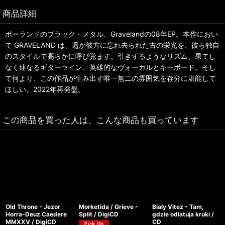
商品詳細
ポーランドのブラック・メタル、Gravelandの08年EP。本作におい
て GRAVELAND は、遥か彼方に忘れ去られた古の栄光を、彼ら独自
のスタイルで高らかに呼び覚ます。引きずるようなリズム、果てし
なく連なるギターライン、英雄的なヴォーカルとキーボード。そし
て何より、この作品が生み出す唯一無二の雰囲気を存分に堪能して
ほしい。2022年再発盤。
この商品を買った人は、こんな商品も買っています
Old Throne - Jezor
Morketida / Grieve -
Bialy Vitez - Tam,
Horra-Deuz Caedere
Split / DigiCD
gdzie odlatuja kruki /
MMXXV / DigiCD
CD