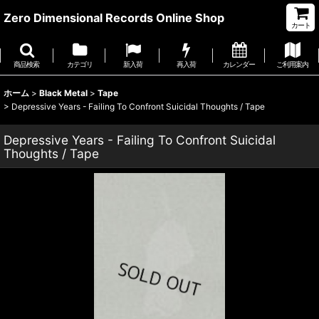
Zero Dimensional Records Online Shop
カート
商品検索
カテゴリ
新入荷
再入荷
カレンダー
ご利用案内
ホーム
>
Black Metal
>
Tape
>
Depressive Years - Failing To Confront Suicidal Thoughts / Tape
Depressive Years - Failing To Confront Suicidal
Thoughts / Tape