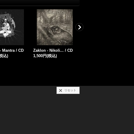
r - Holnijimnjo
Fangtooth - Fangtooth
GodHater - Blasphemia
H
/ CD
/ CD
C
(税込)
1,500円
(税込)
1,500円
(税込)
1
リセット