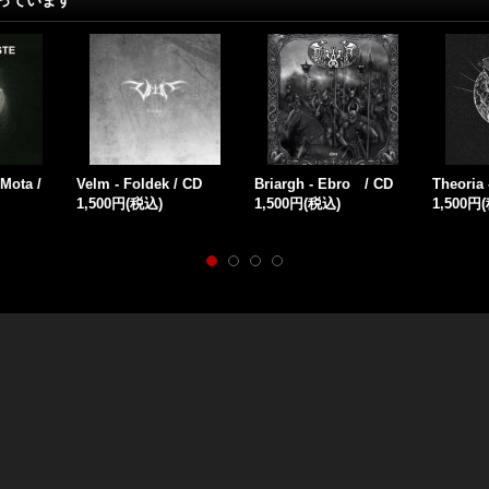
っています
lfshaut
Licurgo - Flames / CD
Raggradarh - Oris / CD
Tjolgtja
1,500円
(税込)
1,500円
(税込)
k / CD
1,500円