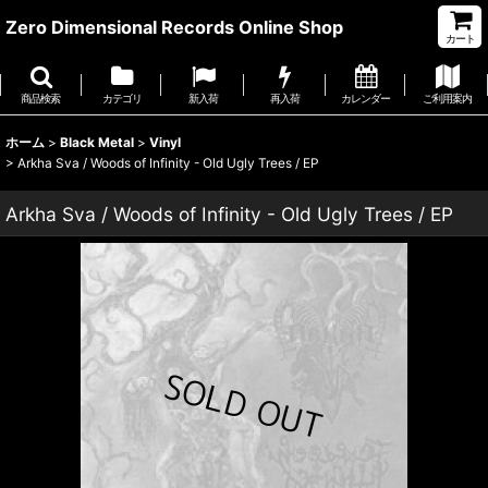
Zero Dimensional Records Online Shop
カート
商品検索
カテゴリ
新入荷
再入荷
カレンダー
ご利用案内
ホーム
>
Black Metal
>
Vinyl
>
Arkha Sva / Woods of Infinity - Old Ugly Trees / EP
Arkha Sva / Woods of Infinity - Old Ugly Trees / EP