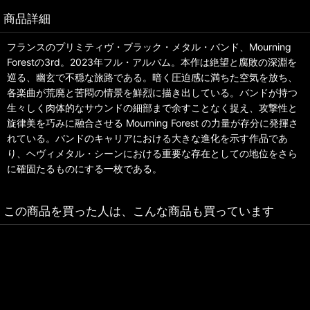
商品詳細
フランスのプリミティヴ・ブラック・メタル・バンド、Mourning
Forestの3rd。2023年フル・アルバム。本作は絶望と腐敗の深淵を
巡る、幽玄で不穏な旅路である。暗く圧迫感に満ちた空気を放ち、
各楽曲が荒廃と苦悶の情景を鮮烈に描き出している。バンドが持つ
生々しく肉体的なサウンドの細部まで余すことなく捉え、攻撃性と
旋律美を巧みに融合させる Mourning Forest の力量が存分に発揮さ
れている。バンドのキャリアにおける大きな進化を示す作品であ
り、ヘヴィメタル・シーンにおける重要な存在としての地位をさら
に確固たるものにする一枚である。
この商品を買った人は、こんな商品も買っています