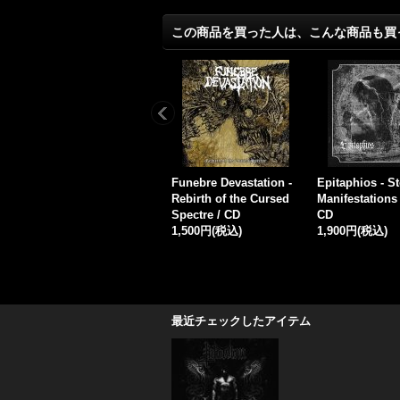
この商品を買った人は、こんな商品も買
r
Infernal - Essence / CD
Funeral Procession - F
Lepra - Mortu
1,800円
(税込)
uneral Procession / CD
na / DigiCD
1,500円
(税込)
1,700円
(税込)
最近チェックしたアイテム