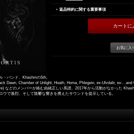
返品特約に関する重要事項
お気に入
バンド、Khashmの5th。
n, Chamber of Unlight, Hoath, Horna, Phlegein, ex-Ulvdalir, ex-...and O
rmoon Lord (live) などのメンバーが絡む由緒正しい系譜。2017年から活動がなかっ
ロウで激烈、そして陰鬱な響きを携えたサウンドを提示している。