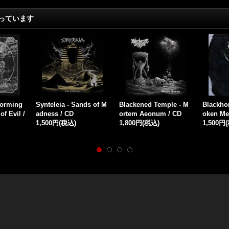
っています
us Morga
Gryftigaen - Graven til
Necro Forest - Ancesto
Kremato
Maneapenbaringer / Di
r's Call and Black Arts
setz sta
giCD
/ CD
ht / CD
2,200円
(税込)
2,000円
(税込)
2,000円