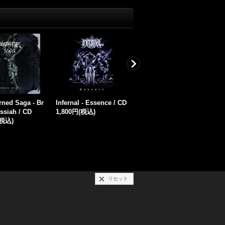
rium - Naturge
Phlegein - Labyrinth of
Rognirgoden - Global
W
tt Menschenrec
Wonder / CD
Epitaph / CD
u
2,000円
(税込)
1,800円
(税込)
Κ
(税込)
1
リセット