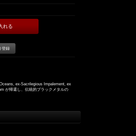
り登録
ceans, ex-Sacrilegious Impalement, ex
た Khashm が帰還し、伝統的ブラックメタルの