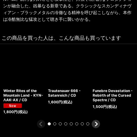
ンが融合した、凶暴なる新章である。クラシックなスカンディナヴ
ィアン・ブラックメタルの冷徹なる精神を呼び起こしながら、本作
は冷酷無比な猛攻として聴き手に襲いかかる。
この商品を買った人は、こんな商品も買っています
Winter Rites of the
Trautenauer 666 -
Funebre Devastation -
Mountain Land - ΚΥΝ-
Satanreich / CD
Rebirth of the Cursed
ΛΑΚ-ΑΧ / CD
Spectre / CD
1,600
円
(税込)
1,500
円
(税込)
1,800
円
(税込)