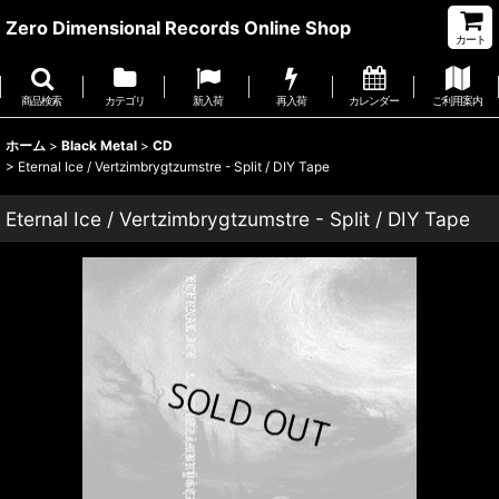
Zero Dimensional Records Online Shop
カート
商品検索
カテゴリ
新入荷
再入荷
カレンダー
ご利用案内
ホーム
>
Black Metal
>
CD
>
Eternal Ice / Vertzimbrygtzumstre - Split / DIY Tape
Eternal Ice / Vertzimbrygtzumstre - Split / DIY Tape