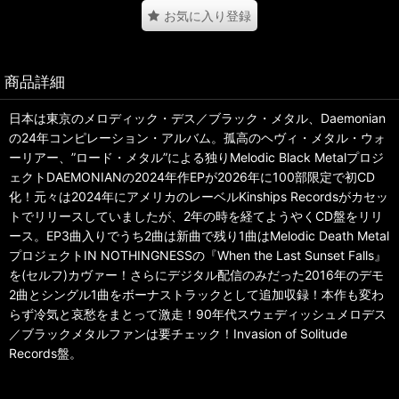
お気に入り登録
商品詳細
日本は東京のメロディック・デス／ブラック・メタル、Daemonian
の24年コンピレーション・アルバム。孤高のヘヴィ・メタル・ウォ
ーリアー、”ロード・メタル”による独りMelodic Black Metalプロジ
ェクトDAEMONIANの2024年作EPが2026年に100部限定で初CD
化！元々は2024年にアメリカのレーベルKinships Recordsがカセッ
トでリリースしていましたが、2年の時を経てようやくCD盤をリリ
ース。EP3曲入りでうち2曲は新曲で残り1曲はMelodic Death Metal
プロジェクトIN NOTHINGNESSの『When the Last Sunset Falls』
を(セルフ)カヴァー！さらにデジタル配信のみだった2016年のデモ
2曲とシングル1曲をボーナストラックとして追加収録！本作も変わ
らず冷気と哀愁をまとって激走！90年代スウェディッシュメロデス
／ブラックメタルファンは要チェック！Invasion of Solitude
Records盤。