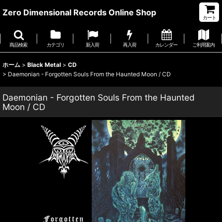
Zero Dimensional Records Online Shop
カート
商品検索
カテゴリ
新入荷
再入荷
カレンダー
ご利用案内
ホーム
>
Black Metal
>
CD
>
Daemonian - Forgotten Souls From the Haunted Moon / CD
Daemonian - Forgotten Souls From the Haunted
Moon / CD