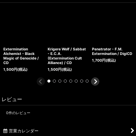
Extermination
Krigere Wolf / Sabbat
Penetrator - F.M.
Alchemist - Black
- E.C.A.
Extermination / DigiCD
Magic of Genocide /
(Extermination Cult
1,700
円
(税込)
CD
Alliance) / CD
1,500
円
(税込)
1,500
円
(税込)
レビュー
0
件のレビュー
営業カレンダー