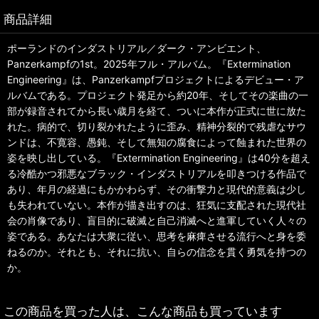
商品詳細
ポーランドのインダストリアル／ダーク・アンビエント、
Panzerkampfの1st。2025年フル・アルバム。『Extermination
Engineering』は、Panzerkampfプロジェクトによるデビュー・ア
ルバムである。プロジェクト発足から約20年、そしてその楽曲の一
部が録音されてから長い歳月を経て、ついに本作が正式に世に放た
れた。病的で、切り裂かれたように歪み、精神分裂的で残虐なサウ
ンドは、不寛容、愚鈍、そして無知の腐食によって蝕まれた世界の
姿を映し出している。『Extermination Engineering』は40分を超え
る冷酷かつ邪悪なブラック・インダストリアルを叩きつける作品で
あり、年月の経過にもかかわらず、その衝撃力と現代的意義は少し
も失われていない。本作が描き出すのは、狂気に支配された現代社
会の肖像であり、盲目的に破滅と自己消滅へと進軍していく人々の
姿である。あなたは大衆に従い、思考を麻痺させる流行へと身を委
ねるのか。それとも、それに抗い、自らの信念を貫く勇気を持つの
か。
この商品を買った人は、こんな商品も買っています