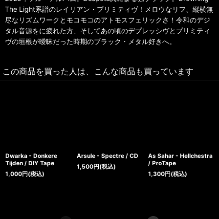
The Light系譜のレイリアン・プリミティヴ！メロウなリフ、縦横無
尽なリズムワークとモコモコのアトモスフェリックさ！令和のデジ
タル音源をに疲れた方、そしてあの頃のデプレッシヴとプリミティ
ヴの垣根が曖昧だった時期のブラック・メタル好きへ。
この商品を買った人は、こんな商品も買っています
Dwarka - Donkere
Arsule - Spectre / CD
As Sahar - Hellchestra
Tijden / DIY Tape
/ ProTape
1,500
円
(税込)
1,000
円
(税込)
1,300
円
(税込)