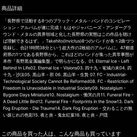
商品詳細
「長野県で活動する8つのブラック・メタル・バンドのコンピレー
ション・アルバムが遂に完成！もはやジャパニーズ・アンダーグラ
ウンド・メタルの異界領域と化した長野県の実態はこの作品を聴け
ば理解できるはず。」Takehito(Invictus)8つのバンドが各々2曲づつ
収録し、合計1時間38分という超大作の2枚組のアルバムに。47都道
府県の1つである長野県から、これほどのバンドが集った異常事態が
本作「長野黒金属編集盤」で明らかになる。01. Eternal Ice - Left
Behind In Life02. Eternal Ice - Visions03. 四十九 - 篭城の末04. 四
十九 - 沙汰05. 黒山羊 - 邪 06. 黒山羊 - 生贄 07. FC - Industrial-
Technological Society Cannot Be Reformed08. FC - Restriction of
Freedom Is Unavoidable in Industrial Society09. Nostalgium -
Bygone Days Miniature10. Nostalgium - 慟哭の月11. Funeral Fire -
A Dead Little Bird12. Funeral Fire - Footprints in the Snow13. Dark
Fog Eruption - Die Traume14. Dark Fog Eruption - 交わることの無
い捩じれの色彩15. 夜と炎 - 鬼女紅葉16. 夜と炎 - 戸隠
この商品を買った人は、こんな商品も買っています