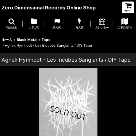
Zero Dimensional Records Online Shop
カート
商品検索
カテゴリ
新入荷
再入荷
カレンダー
ご利用案内
ホーム
>
Black Metal
>
Tape
>
Agnek Hymnodt - Les Incubes Sanglants / DIY Tape
Agnek Hymnodt - Les Incubes Sanglants / DIY Tape