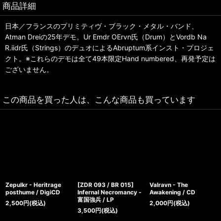
商品詳細
日本／フランスのプリミティヴ・ブラック・メタル・バンド、
Atman Dreiの25年デモ。Ur Emdr OErvn氏（Drum）とVordb Na
R.iidr氏（Strings）のデュオによるAbruptum系インスト・プロジェ
クト。※これらのデモは全て49本限定Hand numbered、再発予定は
ございません。
この商品を買った人は、こんな商品も買っています
Zepulkr - Heritrage
[ZDR 093 / BR 015]
Valravn - The
posthume / DigiCD
Infernal Necromancy -
Awakening / CD
富国強兵 / LP
2,500
円
(税込)
2,000
円
(税込)
3,500
円
(税込)