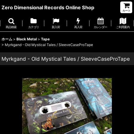
Zero Dimensional Records Online Shop
カート
商品検索
カテゴリ
新入荷
再入荷
カレンダー
ご利用案内
ホーム
>
Black Metal
>
Tape
>
Myrkgand - Old Mystical Tales / SleeveCaseProTape
Myrkgand - Old Mystical Tales / SleeveCaseProTape