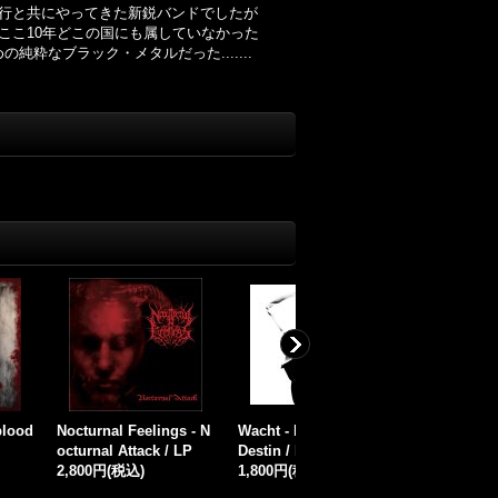
のコロナの流行と共にやってきた新鋭バンドでしたが
ここ10年どこの国にも属していなかった
なブラック・メタルだった.......
 - Aequilanx /
Patriot - Kansa on nou
Council Daimonion - R
O
ssut / CD
ise Into the Dark / ProT
B
(税込)
2,000円
(税込)
ape
a
1,500円
(税込)
1