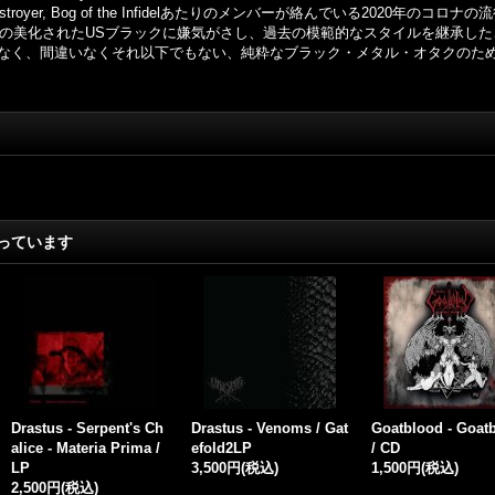
royer, Bog of the Infidelあたりのメンバーが絡んでいる2020年
今の美化されたUSブラックに嫌気がさし、過去の模範的なスタイルを継承した
く、間違いなくそれ以下でもない、純粋なブラック・メタル・オタクのための純粋
っています
ion - A
Rivers like Veins - The
Genocide Kommando -
Asmodee
 ProTape
Hidden Portals / CD
Anthems of Mass Mass
DigiCD
1,800円
(税込)
acre / DigiCD
1,800円
2,300円
(税込)