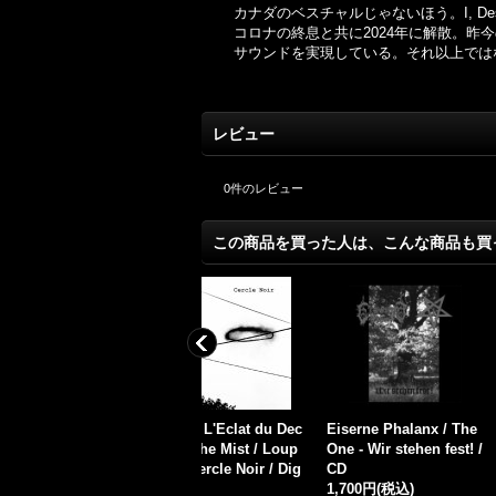
カナダのベスチャルじゃないほう。I, Dest
コロナの終息と共に2024年に解散。昨
サウンドを実現している。それ以上ではな
レビュー
0
件のレビュー
この商品を買った人は、こんな商品も買
od
Nocturnal Feelings - N
Wacht - La Rumur Dal
Dark Fog Erupt
octurnal Attack / LP
Destin / DigiCD
Drizzly Rain /
2,800円
(税込)
1,800円
(税込)
1,500円
(税込)