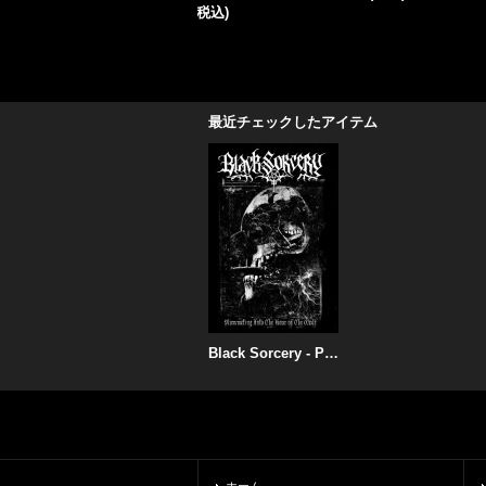
最近チェックしたアイテム
Black Sorcery - Plummeting into the Hour of the Wolf / ProTape