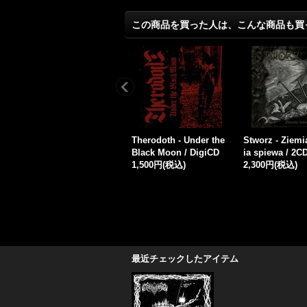
この商品を買った人は、こんな商品も買
i
Vimbulnatt - Septem N
Nebrahharten - Negatio
The Mist from
i
ovem / DigiCD
n of Spectral Disruptio
ntains - Monum
2,000円
(税込)
n / CD
The Temple of 
1,700円
(税込)
/ CD
2,000円
(税込)
最近チェックしたアイテム