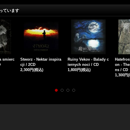
っています
 the Mou
Dzulum - Dark Moonlig
Suicidal Forest - The C
Moras -
ental -
ht Spell / CD
hronicles / CD
eremoni
Twilight
1,600円
(税込)
1,600円
(税込)
e to the
CD
2,100円