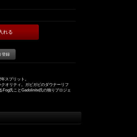
り登録
22年スプリット。
えないクオリティ。ガビガビのダウナーリフ
Fog氏ことGadolinite氏の独りプロジェ