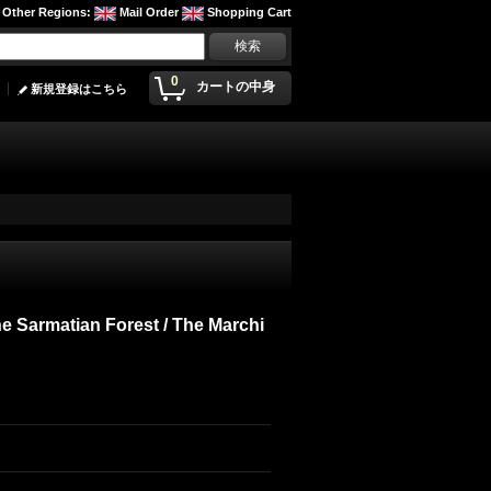
Other Regions
:
Mail Order
Shopping Cart
0
カートの中身
新規登録はこちら
he Sarmatian Forest / The Marchi