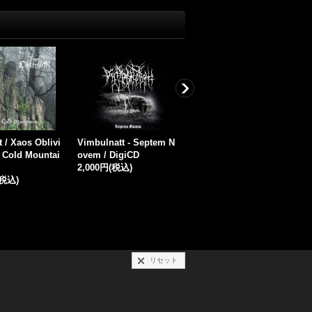
 Clandescent C
Daedric Chamber - Cha
Dizziness - Abhorrent
D
es in Obeisanc
nts of Oblivion / DigiSl
Flickering of Obscurity
o
 Unsung / Digi
eeveCD
/ CD
D
1,200円
(税込)
1,700円
(税込)
1
(税込)
リセット