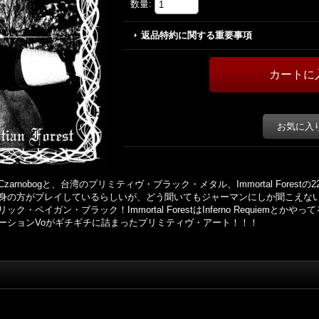
数量
:
返品特約に関する重要事項
お気に入
nobogと、台湾のプリミティヴ・ブラック・メタル、Immortal Forestの
いうロシア出身の方がプレイしているらしいが、どう聞いてもジャーマンにしか聞こ
ガン・ブラック！Immortal ForestはInferno Requiemとかやってる
ーションVoがギチギチに詰まったプリミティヴ・アート！！！