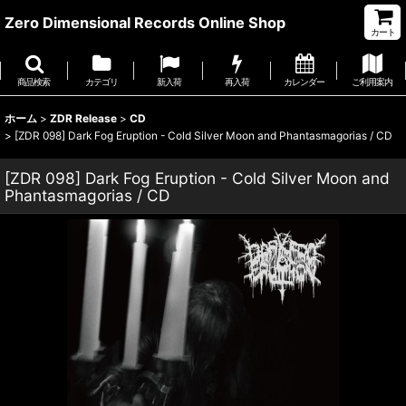
Zero Dimensional Records Online Shop
カート
商品検索
カテゴリ
新入荷
再入荷
カレンダー
ご利用案内
ホーム
>
ZDR Release
>
CD
>
[ZDR 098] Dark Fog Eruption - Cold Silver Moon and Phantasmagorias / CD
[ZDR 098] Dark Fog Eruption - Cold Silver Moon and
Phantasmagorias / CD