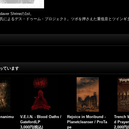
 Shrineの1st。
躍するMories氏によるデス・ドゥーム・プロジェクト。ツボを押さえた重低音とツ
っています
os - Dea
Blasphemous Overlord
Blasphemous Overlord
Grudom -
Awakenin
- Into the Twilight of In
- Sign of the Goat / Pro
igiCD
finity / ProCD-R
CD-R
1,700円