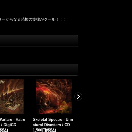
インギターからなる恐怖の旋律がクール！！！
 Fjolkyngi / D
Grudom - Troldviser I
Grudom - Skaenk Mig
N
Granskygge / CD
Dig Liv / DigiCD
S
(税込)
1,800円
(税込)
1,800円
(税込)
c