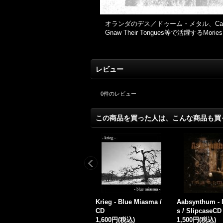
オランダのデス／ドゥーム・メタル、Cadaver
Gnaw Their Tongues等で活
レビュー
0
件のレビュー
この商品を買った人は、こんな商品も買
e
Skeletal Spectre - Unn
Coffin Creep - Voids /
Conduit of Cha
atural Disasters / CD
CD
th, the Final 
1,500円
(税込)
1,500円
(税込)
g / CD