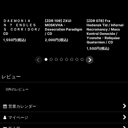
ＤＡＥＭＯＮＩＡ
[ZDR 109] ZXUI
[ZDR 078] Fra
Ｎ ? ＥＮＤＬＥＳ
MOSKVHA -
Hedensk Tid / Infernal
Ｓ ＣＯＲＲＩＤＯＲ /
Desecration Paradigm
Necromancy / Mass
CD
/ CD
Kontrol Genocide /
Yvonxhe - Reliquiae
1,550
円
(税込)
2,000
円
(税込)
Quaternion / CD
1,500
円
(税込)
レビュー
0
件のレビュー
営業カレンダー
マイページ