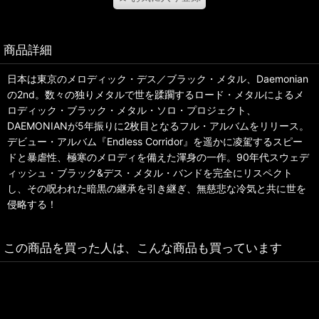
商品詳細
日本は東京のメロディック・デス／ブラック・メタル、Daemonian
の2nd。数々の独りメタルで世を蹂躙するロード・メタルによるメ
ロディック・ブラック・メタル・ソロ・プロジェクト、
DAEMONIANが5年振りに2枚目となるフル・アルバムをリリース。
デビュー・アルバム『Endless Corridor』を遥かに凌駕するスピー
ドと暴虐性、極寒のメロディを備えた渾身の一作。90年代スウェデ
ィッシュ・ブラック&デス・メタル・バンドを完全にリスペクト
し、その呪われた暗黒の継承を引き継ぎ、無慈悲な冷気と共に世を
侵略する！
この商品を買った人は、こんな商品も買っています