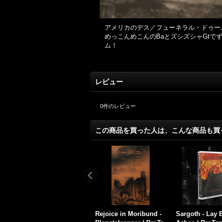
アメリカのデス／フューネラル・ドゥーム・メタル、
めっこんめこんのBaとズシズシャGt
ム！
レビュー
0
件のレビュー
この商品を買った人は、こんな商品も買
w
Mourning Dawn / Maus
Worship / Persistence
Persistence in