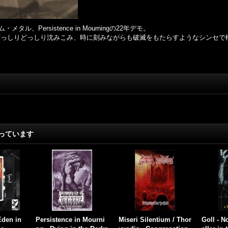
Persistence in Mourningの22年デモ。
でずっしりどっしり沈みこみ、時に刻みながらも破滅をもたらすようなシンセ
っています
 Mourni
The Extinct Dreams - П
Adversvm - Vama Marg
Adversv