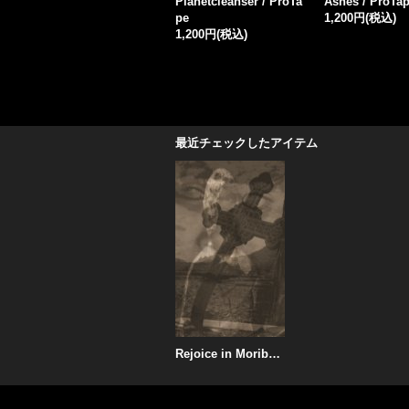
ro
oleum - Split / CD
in Mourning - Element
ng / Moloch - 
1,700円
(税込)
al Doom Trilogy I - Wo
Plague / EP
od / EP
1,300円
(税込)
1,300円
(税込)
最近チェックしたアイテム
Rejoice in Moribund - Equality Through Obliteration / ProTape