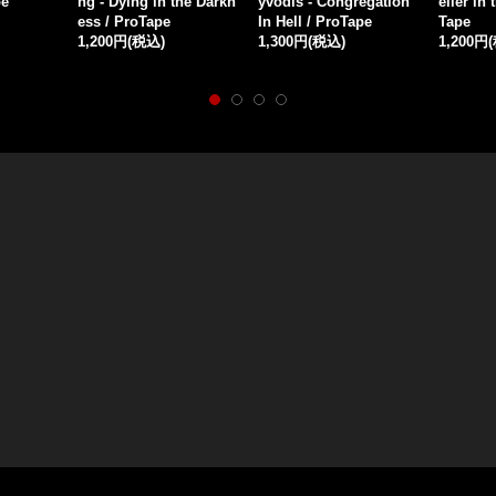
Cold War
отустороннее сияние
a / CD
n / CD
/ DigiCD
1,800円
(税込)
1,500円
1,700円
(税込)