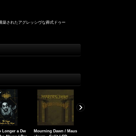
で構築されたアグレッシヴな葬式ドゥー
m - Dysangelio
Amily - To All in Grave
Strangulation - Strang
E