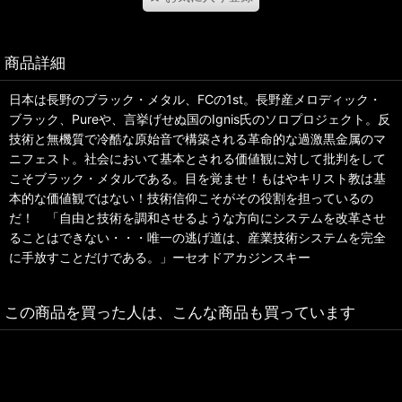
商品詳細
日本は長野のブラック・メタル、FCの1st。長野産メロディック・
ブラック、Pureや、言挙げせぬ国のIgnis氏のソロプロジェクト。反
技術と無機質で冷酷な原始音で構築される革命的な過激黒金属のマ
ニフェスト。社会において基本とされる価値観に対して批判をして
こそブラック・メタルである。目を覚ませ！もはやキリスト教は基
本的な価値観ではない！技術信仰こそがその役割を担っているの
だ！ 「自由と技術を調和させるような方向にシステムを改革させ
ることはできない・・・唯一の逃げ道は、産業技術システムを完全
に手放すことだけである。」ーセオドアカジンスキー
この商品を買った人は、こんな商品も買っています