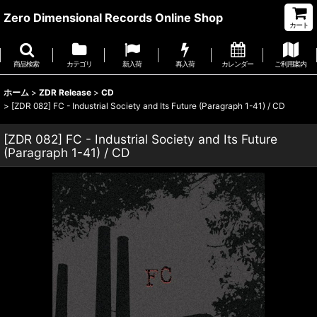
Zero Dimensional Records Online Shop
カート
商品検索
カテゴリ
新入荷
再入荷
カレンダー
ご利用案内
ホーム
>
ZDR Release
>
CD
>
[ZDR 082] FC - Industrial Society and Its Future (Paragraph 1-41) / CD
[ZDR 082] FC - Industrial Society and Its Future
(Paragraph 1-41) / CD