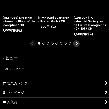
[HMP 066] Draconis
[HMP 028] Svartgren
[ZDR 094] FC -
Infernum - Blood of the
- Prazan Grob / CD
Industrial Society and
Iconophile / CD
Its Future (Paragraphs
1,500
円
(税込)
42-110) / CD
1,000
円
(税込)
1,500
円
(税込)
レビュー
0
件のレビュー
営業カレンダー
マイページ
新入荷