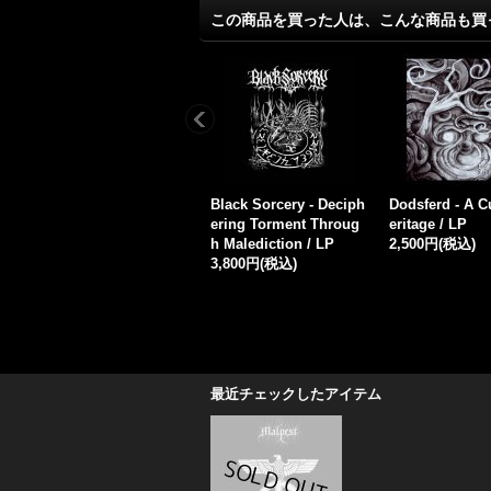
この商品を買った人は、こんな商品も買
t / L
The Lifted Veil - Genoc
Darkwoods My Betroth
Likferd - Li
idal Bliss of Heaven /
ed - Witch-Hunts / CD
1,200円
(税込
CD
1,800円
(税込)
1,700円
(税込)
最近チェックしたアイテム