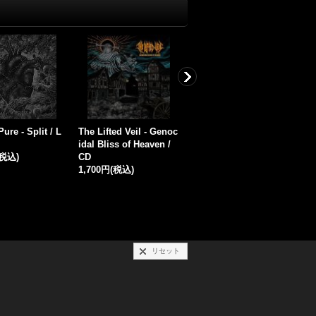
owitz - Five Thous
Seeds of Hate - History
Carnyx - Leaving Reas
Years To Hate / CD
of Hate / CD
on / CD
0円
(税込)
2,200円
(税込)
1,500円
(税込)
リセット