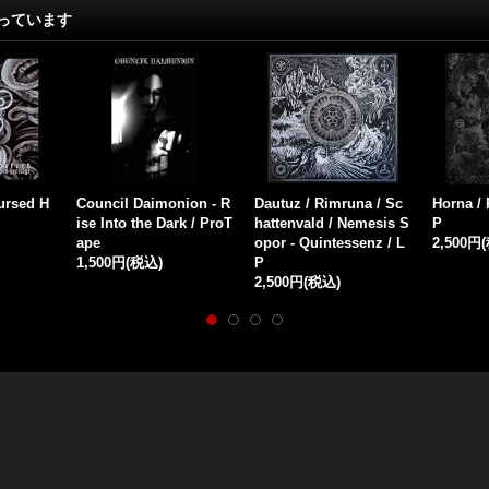
っています
kferd / CD
Barbatos - Live at Fact
Nocturnal Feelings - N
Berk
)
ory / CD
octurnal Attack / LP
and 
1,500円
(税込)
2,800円
(税込)
1,50