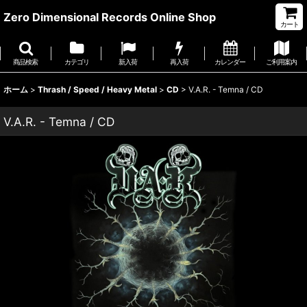
Zero Dimensional Records Online Shop
カート
商品検索
カテゴリ
新入荷
再入荷
カレンダー
ご利用案内
ホーム
>
Thrash / Speed / Heavy Metal
>
CD
>
V.A.R. - Temna / CD
V.A.R. - Temna / CD