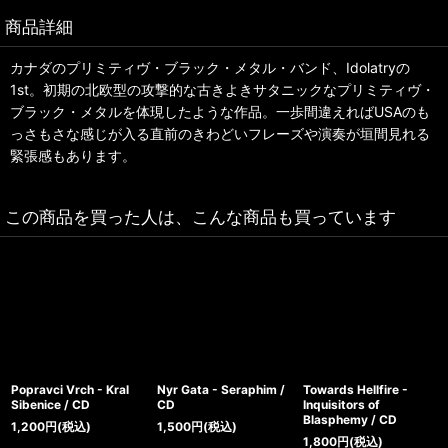
商品詳細
カナダのプリミティヴ・ブラック・メタル・バンド、Idolatryの
1st。初期の北欧型の攻撃的な古きよきサタニックなプリミティヴ・
ブラック・メタルを体現したような作品。一歩間違えればUSAのも
っさもさな感じが入る直前のきわどいフレーズや演奏が垣間見れる
緊張感もあります。
この商品を買った人は、こんな商品も買っています
Popravci Vrch - Kral
Nyr Gata - Seraphim /
Towards Hellfire -
Sibenice / CD
CD
Inquisitors of
Blasphemy / CD
1,200
円
(税込)
1,500
円
(税込)
1,800
円
(税込)