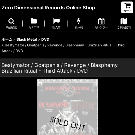
Zero Dimensional Records Online Shop
カート
商品検索
カテゴリ
新入荷
再入荷
カレンダー
ご利用案内
ホーム
>
Black Metal
>
DVD
>
Bestymator / Goatpenis / Revenge / Blasphemy - Brazilian Ritual - Third
Attack / DVD
Bestymator / Goatpenis / Revenge / Blasphemy -
Brazilian Ritual - Third Attack / DVD