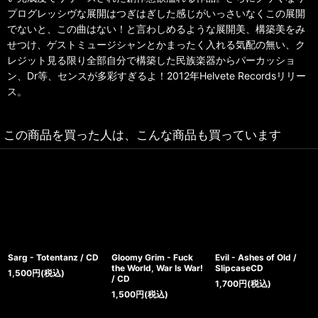
プログレッシヴな展開はつぎはぎした感じがいっさいなくこの展開
でないと、この曲はない！と言わしめるような展開美、構築美をみ
せつけ、ゲストミュージシャンとかまったく入れる気配の無い、ク
レジット見る限り全部自分で構築した民族楽器からパーカッショ
ン、Dr等、センスが多彩すぎるよ！2012年Helvete Recordsリリー
ス。
この商品を買った人は、こんな商品も買っています
Sarg - Totentanz / CD
Gloomy Grim - Fuck
Evil - Ashes of Old /
the World, War Is War!
SlipcaseCD
1,500
円
(税込)
/ CD
1,700
円
(税込)
1,500
円
(税込)