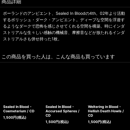
商品詳細
ポーランドのアンビエント、Sealed In Bloodの4th。02年より活動
するポリッシュ・ダーク・アンビエント。ディープな空間を浮遊す
るようなダークで恐怖を感じさせてくれる空間を構築。時にインダ
ストリアルな生々しい感触の機械音、摩擦音などが放たれるインダ
ストリアルさも併せ持った1枚。
この商品を買った人は、こんな商品も買っています
Sealed In Blood -
Sealed In Blood -
Weltering in Blood -
Coemeterium / CD
Accursed Spheres /
Hellish Death Howls /
CD
CD
1,500
円
(税込)
1,500
円
(税込)
1,500
円
(税込)