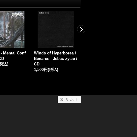
idium - Hosszu
Kultika - Capricorn Wo
Katharos XIII - Negativi
Z
rokkevalosagba
lves / CD
ty / CD
m
1,500円
(税込)
1,500円
(税込)
/
(税込)
1
リセット