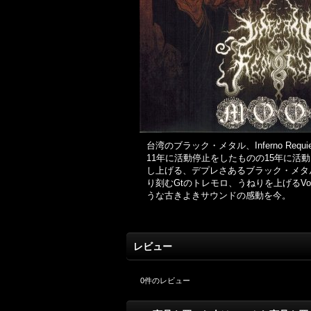
台湾のブラック・メタル、Inferno Requi
11年に活動停止をしたものの15年に
し上げる、デプレさあるブラック・メタ
り刻むGtのトレモロ、うねりを上げるV
うな古きよきサウンドの感動を今。
レビュー
0
件のレビュー