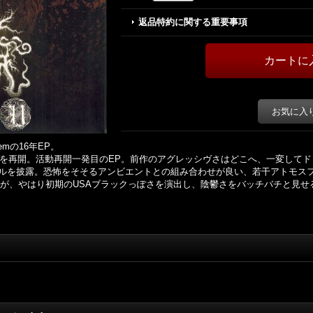
返品特約に関する重要事項
お気に入
emの16年EP。
活動を再開。活動再開一発目のEP。前作のアグレッシヴさはどこへ、一変して
ルを披露。恐怖をそそるアンビエントとの組み合わせが良い、若干アトモス
oが、やはり初期のUSAブラックっぽさを演出し、陰鬱さをバッチバチと見せ