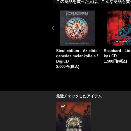
この商品を買った人は、こんな商品も買
f
Winds of Hyperborea /
Frost - Trapped in the
Caruos - Mete
Benares - Jebac zycie /
World / CD
sis / CD
CD
1,500円
(税込)
1,500円
(税込)
1,500円
(税込)
最近チェックしたアイテム