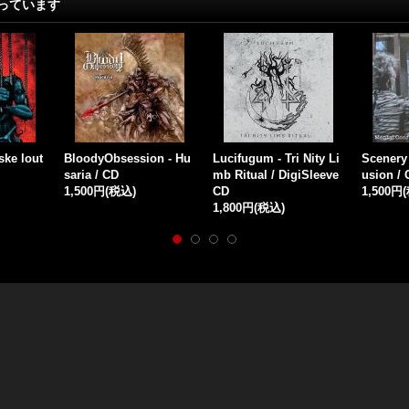
っています
mpsycho
Demonic Slaughter - T
Varcolac - Pariah / Digi
Siculic
he Night of Mesmeric
CD
ut az o
Whispers / CD
1,300円
(税込)
/ DigiCD
1,600円
(税込)
1,800円