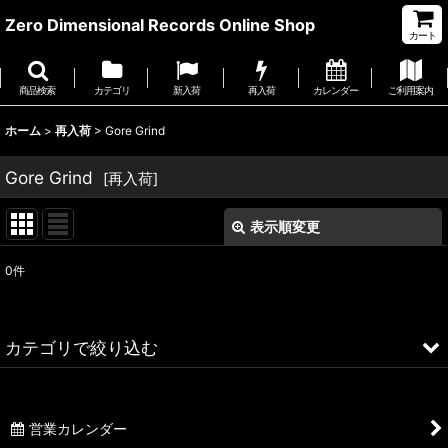
Zero Dimensional Records Online Shop
カート
商品検索
カテゴリ
新入荷
再入荷
カレンダー
ご利用案内
ホーム
>
再入荷
>
Gore Grind
Gore Grind
[
再入荷
]
表示順変更
閉じる
0
件
サブカテゴリ
:
表示数
:
カテゴリで絞り込む
並び順
:
Gore Grind (全商品)
営業カレンダー
CD